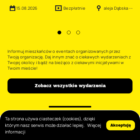
15.08.2026
Bezpłatnie
aleja Dąbska --
Informuj mieszkańców o eventach organizowanych przez
Twoją organizację. Daj innym znać o ciekawych wydarzeniach z
Twojej okolicy i bądź na bieżąco z ciekawymi inicjatywami w
Twoim mieście!
Zobacz wszystkie wydarzenia
Ta strona używa ciasteczek (cookies), dzięki
którym nasz serwis może działać lepiej.
Więcej
Akceptuję
informacji