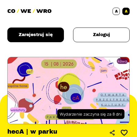
A
A
Zarejestruj się
Zaloguj
Wydarzenie zaczyna się za 8 dni
hecA | w parku