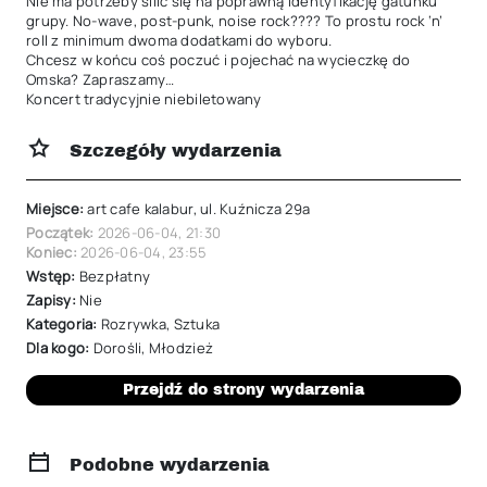
Nie ma potrzeby silić się na poprawną identyfikację gatunku 
grupy. No-wave, post-punk, noise rock???? To prostu rock ‘n’ 
roll z minimum dwoma dodatkami do wyboru.

Chcesz w końcu coś poczuć i pojechać na wycieczkę do 
Omska? Zapraszamy…

Koncert tradycyjnie niebiletowany
Szczegóły wydarzenia
Miejsce:
art cafe kalabur, ul. Kuźnicza 29a
Początek:
2026-06-04
,
21:30
Koniec:
2026-06-04
,
23:55
Wstęp:
Bezpłatny
Zapisy:
Nie
Kategoria:
Rozrywka
,
Sztuka
Dla kogo:
Dorośli
,
Młodzież
Przejdź do strony wydarzenia
Podobne wydarzenia