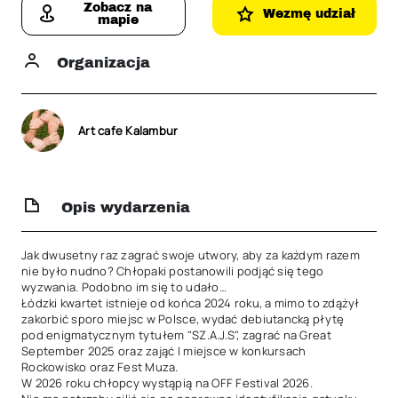
Zobacz na
Wezmę udział
mapie
Organizacja
Art cafe Kalambur
Opis wydarzenia
Jak dwusetny raz zagrać swoje utwory, aby za każdym razem 
nie było nudno? Chłopaki postanowili podjąć się tego 
wyzwania. Podobno im się to udało…

Łódzki kwartet istnieje od końca 2024 roku, a mimo to zdążył 
zakorbić sporo miejsc w Polsce, wydać debiutancką płytę 
pod enigmatycznym tytułem "SZ.A.J.S", zagrać na Great 
September 2025 oraz zająć I miejsce w konkursach 
Rockowisko oraz Fest Muza.

W 2026 roku chłopcy wystąpią na OFF Festival 2026.
