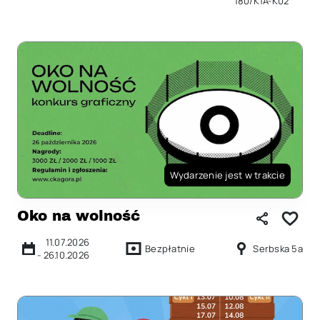
180/K1A-K02
Wydarzenie jest w trakcie
Oko na wolność
11.07.2026
Bezpłatnie
Serbska 5a
-
26.10.2026