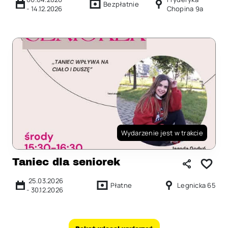
Bezpłatnie
-
14.12.2026
Chopina 9a
Wydarzenie jest w trakcie
Taniec dla seniorek
25.03.2026
Płatne
Legnicka 65
-
30.12.2026