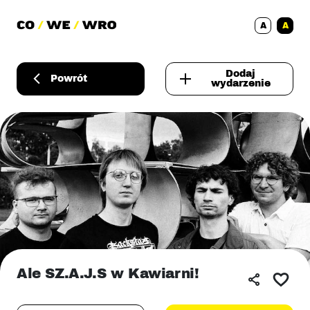
A
A
Dodaj
Powrót
wydarzenie
Ale SZ.A.J.S w Kawiarni!