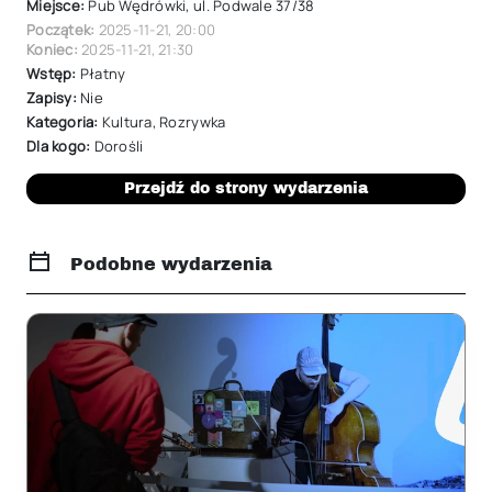
Miejsce:
Pub Wędrówki, ul. Podwale 37/38
Początek:
2025-11-21
,
20:00
Koniec:
2025-11-21
,
21:30
Wstęp:
Płatny
Zapisy:
Nie
Kategoria:
Kultura
,
Rozrywka
Dla kogo:
Dorośli
Przejdź do strony wydarzenia
Podobne wydarzenia