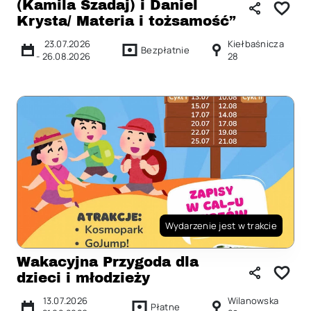
(Kamila Szadaj) i Daniel
Krysta/ Materia i tożsamość”
23.07.2026
Kiełbaśnicza
Bezpłatnie
-
26.08.2026
28
Wydarzenie jest w trakcie
Wakacyjna Przygoda dla
dzieci i młodzieży
13.07.2026
Wilanowska
Płatne