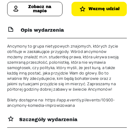
Zobacz na
Wezmę udział
mapie
Opis wydarzenia
Ancymony to grupa nietypowych znajomych, których życie 
obfituje w zaskakujące przygody. Wśród ancymonów 
możemy znaleźć m.in. studentkę prawa, która ukrywa swoją 
szemraną przeszłość, polonistkę, która nie wymawia 
samogłosek, czy polityka, który myśli, że jest kurą, a także 
każdą inną postać, jaka przyjdzie Wam do głowy. Bo to 
właśnie Wy zdecydujecie, kim będą bohaterowie oraz z 
jakimi sytuacjami przyjdzie się im mierzyć. Zapraszamy na 
półtorej godziny dobrej zabawy w świecie Ancymonów!

Bilety dostępne na: https://app.evently.pl/events/10900-
ancymony-komedia-improwizowana
Szczegóły wydarzenia