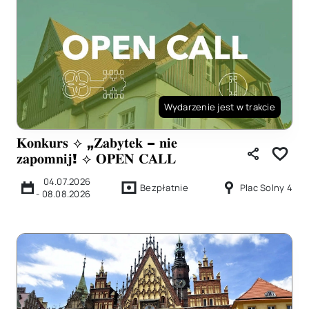
Wydarzenie jest w trakcie
𝐊𝐨𝐧𝐤𝐮𝐫𝐬 ⟡ „𝐙𝐚𝐛𝐲𝐭𝐞𝐤 – 𝐧𝐢𝐞
𝐳𝐚𝐩𝐨𝐦𝐧𝐢𝐣! ⟡ 𝐎𝐏𝐄𝐍 𝐂𝐀𝐋𝐋
04.07.2026
Bezpłatnie
Plac Solny 4
-
08.08.2026