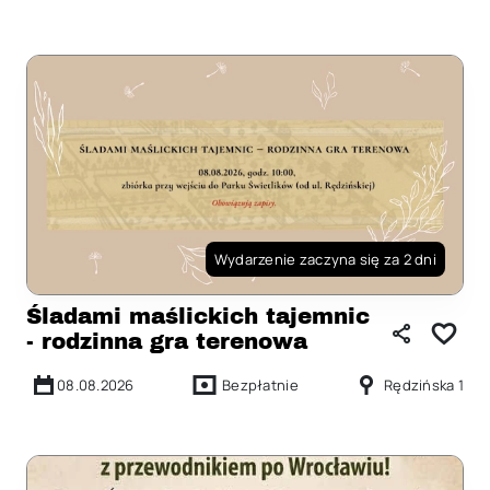
Wydarzenie zaczyna się za 2 dni
Śladami maślickich tajemnic
- rodzinna gra terenowa
08.08.2026
Bezpłatnie
Rędzińska 1