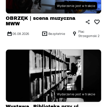
Wydarzenie jest w trakcie
OBRZĘK | scena muzyczna
MWW
Plac
06.08.2026
Bezpłatnie
Strzegomski 2
Wydarzenie jest w trakcie
Wystawa „Biblioteka przy ul.