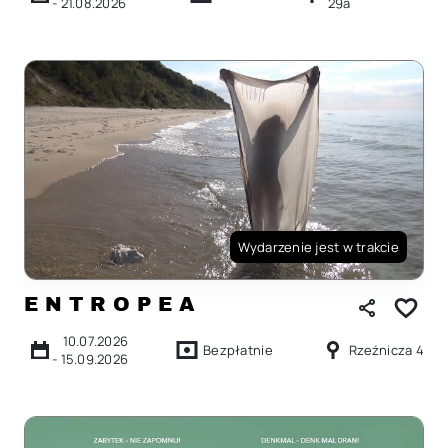
-
21.08.2026
29a
Wydarzenie jest w trakcie
E N T R O P E A
10.07.2026
Bezpłatnie
Rzeźnicza 4
-
15.09.2026