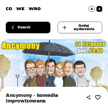
A
A
Dodaj
Powrót
wydarzenie
Ancymony - komedia
improwizowana