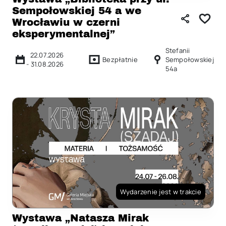
Sempołowskiej 54 a we
Wrocławiu w czerni
eksperymentalnej”
Stefanii
22.07.2026
Bezpłatnie
Sempołowskiej
-
31.08.2026
54a
Wydarzenie jest w trakcie
Wystawa „Natasza Mirak