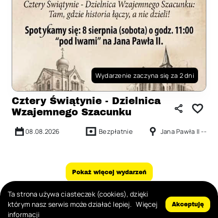
Wydarzenie zaczyna się za 2 dni
Cztery Świątynie - Dzielnica
Wzajemnego Szacunku
08.08.2026
Bezpłatnie
Jana Pawła II --
Pokaż więcej wydarzeń
Ta strona używa ciasteczek (cookies), dzięki
Zgłoś nadużycie
którym nasz serwis może działać lepiej.
Więcej
Akceptuję
informacji