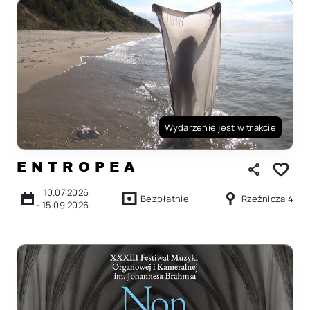
Wydarzenie jest w trakcie
E N T R O P E A
10.07.2026
Bezpłatnie
Rzeźnicza 4
-
15.09.2026