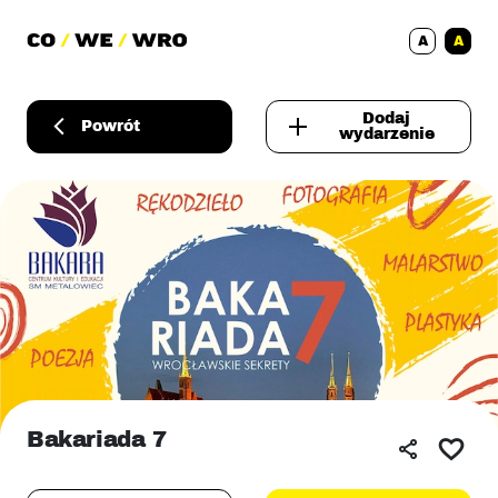
A
A
Dodaj
Powrót
wydarzenie
Bakariada 7