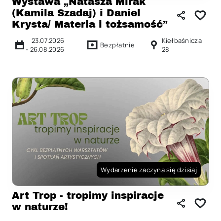
Wystawa „Natasza Mirak
(Kamila Szadaj) i Daniel
Krysta/ Materia i tożsamość”
23.07.2026
Kiełbaśnicza
Bezpłatnie
-
26.08.2026
28
Wydarzenie zaczyna się dzisiaj
Art Trop - tropimy inspiracje
w naturze!