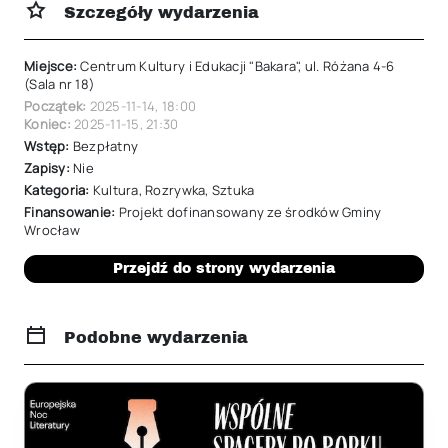
Szczegóły wydarzenia
Miejsce:
Centrum Kultury i Edukacji "Bakara", ul. Różana 4-6
(Sala nr 18)
Początek:
2025-11-14
,
18:00
Koniec:
2025-11-15
,
21:30
Wstęp:
Bezpłatny
Zapisy:
Nie
Kategoria:
Kultura
,
Rozrywka
,
Sztuka
Finansowanie:
Projekt dofinansowany ze środków Gminy
Wrocław
Przejdź do strony wydarzenia
Podobne wydarzenia