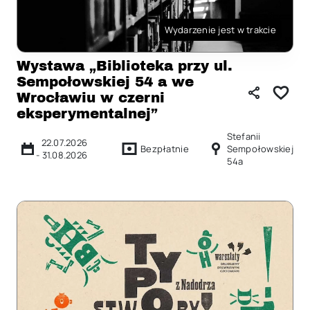
Wydarzenie jest w trakcie
Wystawa „Biblioteka przy ul.
Sempołowskiej 54 a we
Wrocławiu w czerni
eksperymentalnej”
Stefanii
22.07.2026
Bezpłatnie
Sempołowskiej
-
31.08.2026
54a