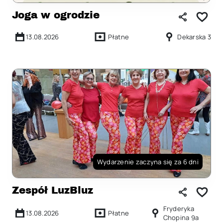
Joga w ogrodzie
13.08.2026
Płatne
Dekarska 3
Wydarzenie zaczyna się za 6 dni
Zespół LuzBluz
Fryderyka
13.08.2026
Płatne
Chopina 9a