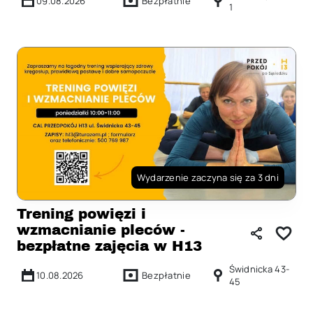
09.08.2026
Bezpłatnie
1
Wydarzenie zaczyna się za 3 dni
Trening powięzi i
wzmacnianie pleców -
bezpłatne zajęcia w H13
Świdnicka 43-
10.08.2026
Bezpłatnie
45