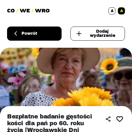
A
A
Dodaj
Powrót
wydarzenie
Bezpłatne badanie gęstości
kości dla pań po 60. roku
życia [Wrocławskie Dni