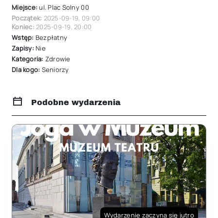
Miejsce:
ul. Plac Solny 00
Początek:
2025-09-19
,
09:00
Koniec:
2025-09-19
,
20:00
Wstęp:
Bezpłatny
Zapisy:
Nie
Kategoria:
Zdrowie
Dla kogo:
Seniorzy
Podobne wydarzenia
Wydarzenie zaczyna się jutro