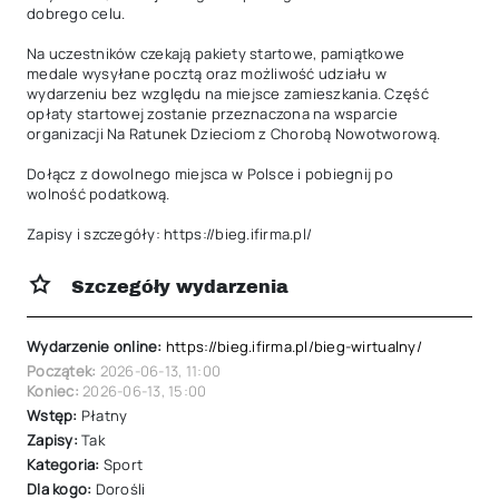
dobrego celu.

Na uczestników czekają pakiety startowe, pamiątkowe 
medale wysyłane pocztą oraz możliwość udziału w 
wydarzeniu bez względu na miejsce zamieszkania. Część 
opłaty startowej zostanie przeznaczona na wsparcie 
organizacji Na Ratunek Dzieciom z Chorobą Nowotworową.

Dołącz z dowolnego miejsca w Polsce i pobiegnij po 
wolność podatkową.

Zapisy i szczegóły: https://bieg.ifirma.pl/
Szczegóły wydarzenia
Wydarzenie online:
https://bieg.ifirma.pl/bieg-wirtualny/
Początek:
2026-06-13
,
11:00
Koniec:
2026-06-13
,
15:00
Wstęp:
Płatny
Zapisy:
Tak
Kategoria:
Sport
Dla kogo:
Dorośli