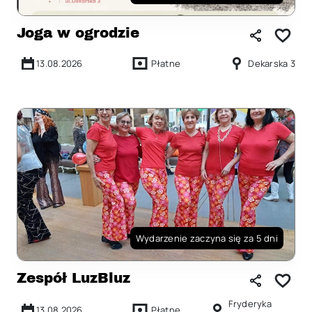
Joga w ogrodzie
13.08.2026
Płatne
Dekarska 3
Wydarzenie zaczyna się za 5 dni
Zespół LuzBluz
Fryderyka
13.08.2026
Płatne