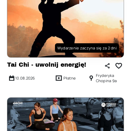
Wydarzenie zaczyna się za 2 dni
Tai Chi - uwolnij energię!
Fryderyka
10.08.2026
Płatne
Chopina 9a