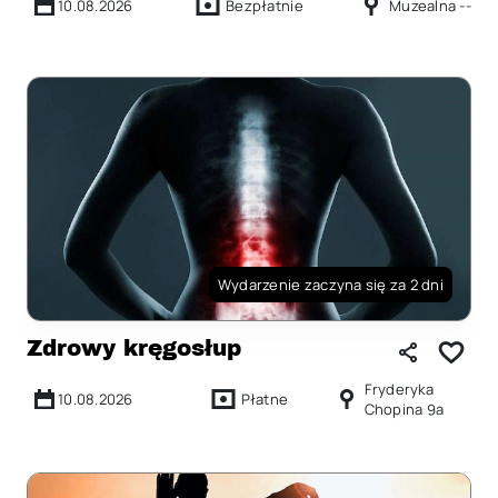
10.08.2026
Bezpłatnie
Muzealna --
Wydarzenie zaczyna się za 2 dni
Zdrowy kręgosłup
Fryderyka
10.08.2026
Płatne
Chopina 9a