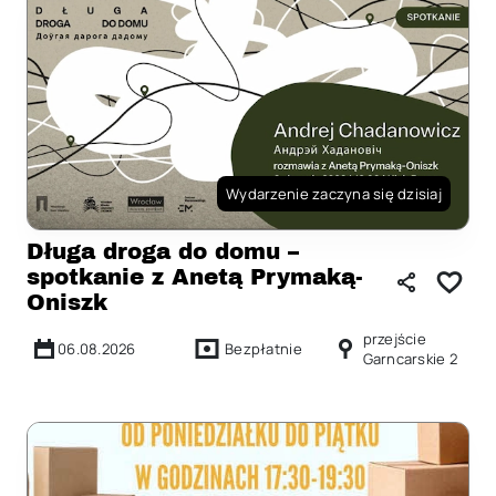
Wydarzenie zaczyna się dzisiaj
Długa droga do domu –
spotkanie z Anetą Prymaką-
Oniszk
przejście
06.08.2026
Bezpłatnie
Garncarskie 2