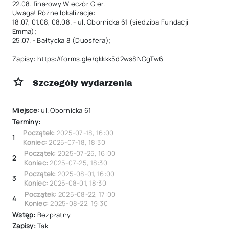
22.08. finałowy Wieczór Gier.

Uwaga! Różne lokalizacje:

18.07, 01.08, 08.08. - ul. Obornicka 61 (siedziba Fundacji 
Emma);

25.07. - Bałtycka 8 (Duosfera);

Zapisy: https://forms.gle/qkkkk5d2ws8NGgTw6
Szczegóły wydarzenia
Miejsce:
ul. Obornicka 61
Terminy:
Początek:
2025-07-18
,
16:00
1
Koniec:
2025-07-18
,
18:30
Początek:
2025-07-25
,
16:00
2
Koniec:
2025-07-25
,
18:30
Początek:
2025-08-01
,
16:00
3
Koniec:
2025-08-01
,
18:30
Początek:
2025-08-22
,
17:00
4
Koniec:
2025-08-22
,
19:30
Wstęp:
Bezpłatny
Zapisy:
Tak