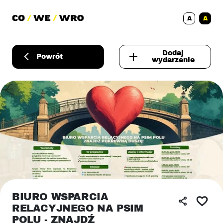
A
A
Dodaj
Powrót
wydarzenie
BIURO WSPARCIA
RELACYJNEGO NA PSIM
POLU - ZNAJDŹ