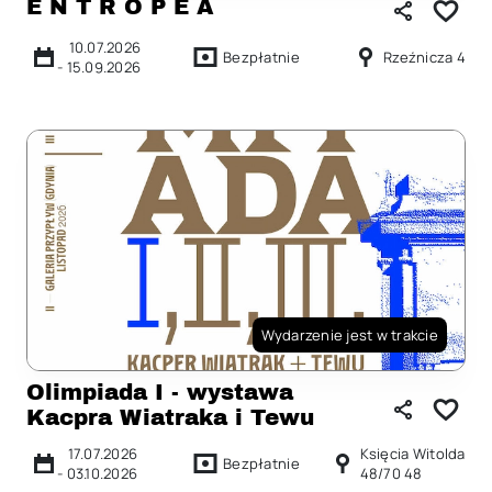
E N T R O P E A
10.07.2026
Bezpłatnie
Rzeźnicza 4
-
15.09.2026
Wydarzenie jest w trakcie
Olimpiada I - wystawa
Kacpra Wiatraka i Tewu
17.07.2026
Księcia Witolda
Bezpłatnie
-
03.10.2026
48/70 48