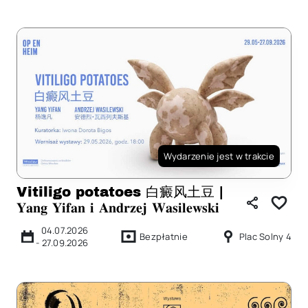
Wydarzenie jest w trakcie
Vitiligo potatoes 白癜⻛土豆 |
𝐘𝐚𝐧𝐠 𝐘𝐢𝐟𝐚𝐧 𝐢 𝐀𝐧𝐝𝐫𝐳𝐞𝐣 𝐖𝐚𝐬𝐢𝐥𝐞𝐰𝐬𝐤𝐢
04.07.2026
Bezpłatnie
Plac Solny 4
-
27.09.2026