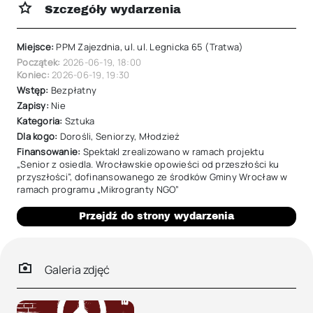
Szczegóły wydarzenia
Miejsce:
PPM Zajezdnia, ul. ul. Legnicka 65 (Tratwa)
Początek:
2026-06-19
,
18:00
Koniec:
2026-06-19
,
19:30
Wstęp:
Bezpłatny
Zapisy:
Nie
Kategoria:
Sztuka
Dla kogo:
Dorośli
,
Seniorzy
,
Młodzież
Finansowanie:
Spektakl zrealizowano w ramach projektu
„Senior z osiedla. Wrocławskie opowieści od przeszłości ku
przyszłości”, dofinansowanego ze środków Gminy Wrocław w
ramach programu „Mikrogranty NGO”
Przejdź do strony wydarzenia
Galeria zdjęć