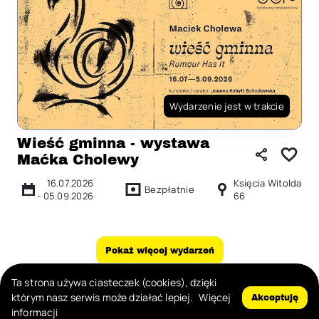
Wydarzenie jest w trakcie
Wieść gminna - wystawa
Maćka Cholewy
16.07.2026
Księcia Witolda
Bezpłatnie
-
05.09.2026
66
Pokaż więcej wydarzeń
Ta strona używa ciasteczek (cookies), dzięki
Zgłoś nadużycie
którym nasz serwis może działać lepiej.
Więcej
Akceptuję
informacji