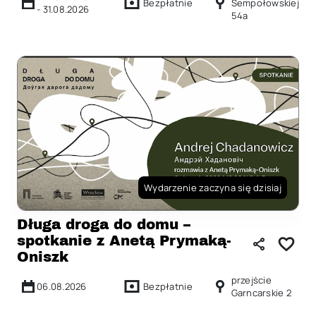
Bezpłatnie
Sempołowskiej
-
31.08.2026
54a
Wydarzenie zaczyna się dzisiaj
Długa droga do domu –
spotkanie z Anetą Prymaką-
Oniszk
przejście
06.08.2026
Bezpłatnie
Garncarskie 2