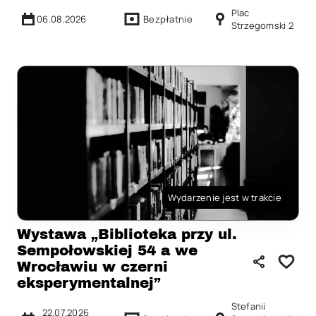
Plac
06.08.2026
Bezpłatnie
Strzegomski 2
Wydarzenie jest w trakcie
Wystawa „Biblioteka przy ul.
Sempołowskiej 54 a we
Wrocławiu w czerni
eksperymentalnej”
Stefanii
22.07.2026