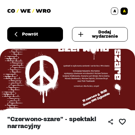
A
A
Dodaj
Powrót
wydarzenie
"Czerwono-szare" - spektakl
narracyjny