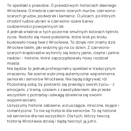
To spektakl o prawdzie. O prawdziwych historiach dawnego 
Wrocławia. O mieście czerwono-szarych murów, czerwono-
szarych gruzów, podwórek i kamienic. O ulicach, po których 
chodzili ludzie ubrani w czerwono-szare barwy 
codzienności powojennych lat.

A jednak właśnie w tych pozornie smutnych kolorach tętniło 
życie. Rodziło się nowe pokolenie, które krok po kroku 
budowało nową twarz Wrocławia. To dzięki nim znamy dziś 
Wrocław takim, jaki widzimy go na co dzień. Z czerwono-
szarych krajobrazów wyłoniły się kolory jasne, ciepłe i pełne 
nadziei – historie, które zapoczątkowały nowy rozdział 
miasta.

Nie będzie to jednak profesjonalny spektakl w tradycyjnym 
znaczeniu. Na scenie wybrzmią autentyczne wspomnienia 
seniorek i seniorów Wrocławia. Nie będą odgrywać ról. 
Pozostaną sobą, by podzielić się prawdą o swoim życiu – z 
emocjami, z tremą, czasem z zawstydzeniem, ale przede 
wszystkim z potrzebą i odwagą dzielenia się swoimi 
wspomnieniami.

Usłyszymy historie zabawne, wzruszające, mroczne, kojące i 
romantyczne. To nie są historie dla seniorów. To są historie 
od seniorów dla nas wszystkich. Dla tych, którzy tworzą 
historię Wrocławia dzisiaj i będą tworzyć ją jutro.