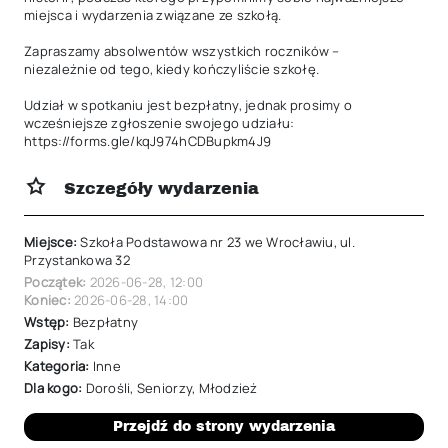
miejsca i wydarzenia związane ze szkołą.

Zapraszamy absolwentów wszystkich roczników – 
niezależnie od tego, kiedy kończyliście szkołę.

Udział w spotkaniu jest bezpłatny, jednak prosimy o 
wcześniejsze zgłoszenie swojego udziału: 
https://forms.gle/kqJ974hCDBupkm4J9
Szczegóły wydarzenia
Miejsce:
Szkoła Podstawowa nr 23 we Wrocławiu, ul.
Przystankowa 32
Początek:
2026-06-28
,
12:00
Koniec:
2026-06-28
,
14:00
Wstęp:
Bezpłatny
Zapisy:
Tak
Kategoria:
Inne
Dla kogo:
Dorośli
,
Seniorzy
,
Młodzież
Przejdź do strony wydarzenia