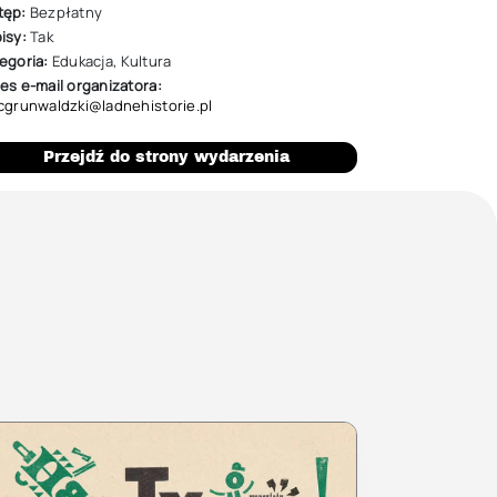
tęp:
Bezpłatny
isy:
Tak
egoria:
Edukacja
,
Kultura
es e-mail organizatora:
cgrunwaldzki@ladnehistorie.pl
Przejdź do strony wydarzenia