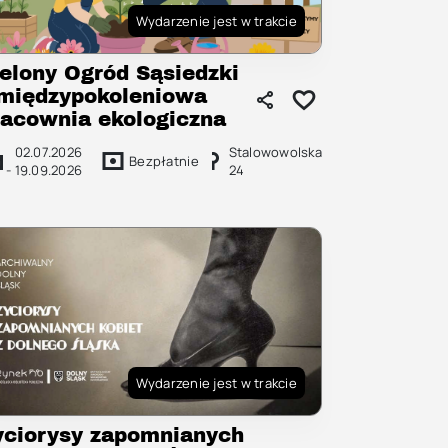
Wydarzenie jest w trakcie
ielony Ogród Sąsiedzki
 międzypokoleniowa
racownia ekologiczna
02.07.2026
Stalowowolska
Bezpłatnie
-
19.09.2026
24
Wydarzenie jest w trakcie
yciorysy zapomnianych