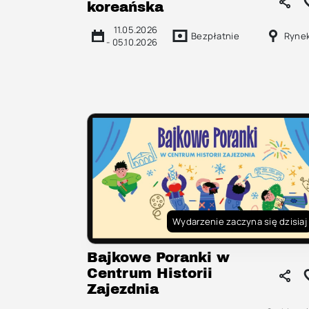
koreańska
11.05.2026
Bezpłatnie
Ryne
-
05.10.2026
Wydarzenie zaczyna się dzisiaj
Bajkowe Poranki w
Centrum Historii
Zajezdnia