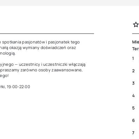
 spotkania pasjonatów i pasjonatek tego 
Mie
nałą okazją wymiany doświadczeń oraz 
Ter
nologią.

1
jnego — uczestnicy i uczestniczki włączają 
 Zapraszamy zarówno osoby zaawansowane, 
2
ego!

3
łki, 19:00-22:00
4
5
6
7