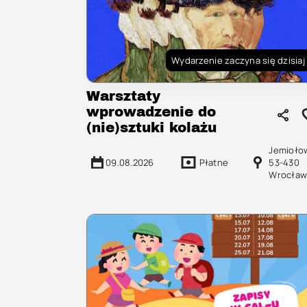
Wydarzenie zaczyna się dzisiaj
Warsztaty
wprowadzenie do
(nie)sztuki kolażu
Jemioło
09.08.2026
Płatne
53-430
Wrocław