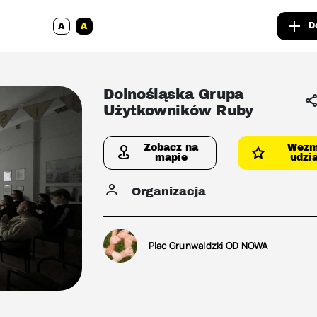
D
A
A
Dolnośląska Grupa
Użytkowników Ruby
Zobacz na
Wez
mapie
udzia
Organizacja
Plac Grunwaldzki OD NOWA