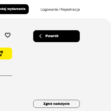
Logowanie / Rejestracja
odaj wydarzenie
Powrót
mę
ł
Zgłoś nadużycie