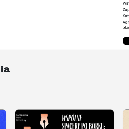
Ws
Zap
Kat
Adr
pla
ia