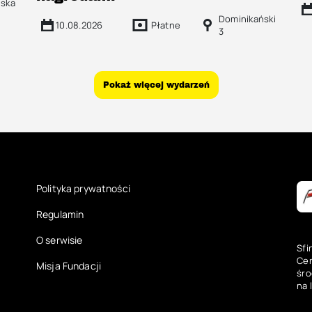
ńska
Dominikański
10.08.2026
Płatne
3
Pokaż więcej wydarzeń
Polityka prywatności
Regulamin
O serwisie
Sfi
Cen
Misja Fundacji
śro
na 