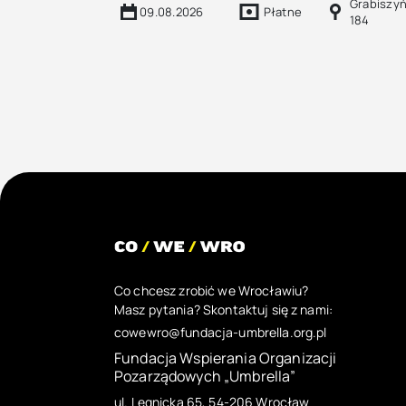
Grabiszy
09.08.2026
Płatne
184
Co chcesz zrobić we Wrocławiu?
Masz pytania? Skontaktuj się z nami:
cowewro@fundacja-umbrella.org.pl
Fundacja Wspierania Organizacji
Pozarządowych „Umbrella”
ul. Legnicka 65, 54-206 Wrocław