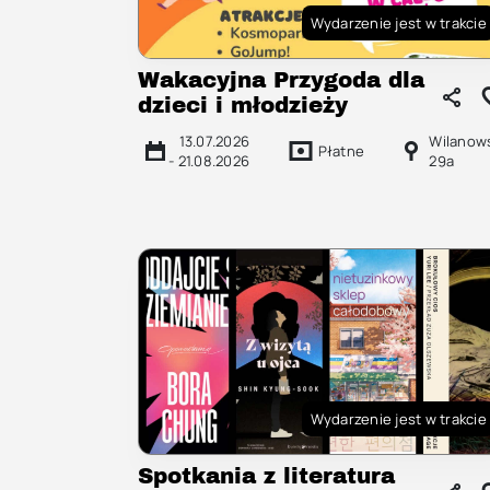
Wydarzenie jest w trakcie
Wakacyjna Przygoda dla
dzieci i młodzieży
13.07.2026
Wilanow
Płatne
-
21.08.2026
29a
Wydarzenie jest w trakcie
Spotkania z literatura