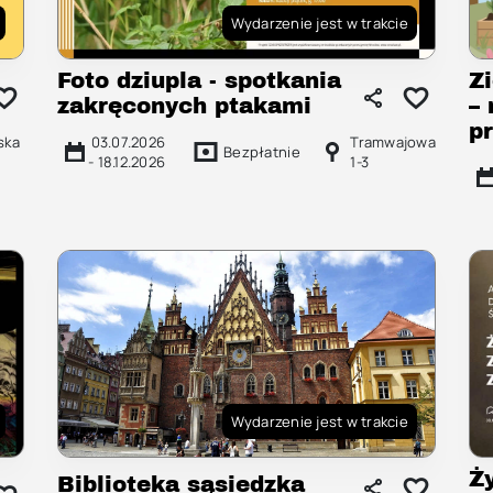
Wydarzenie jest w trakcie
Foto dziupla - spotkania
Z
zakręconych ptakami
–
p
ska
03.07.2026
Tramwajowa
Bezpłatnie
-
18.12.2026
1-3
Wydarzenie jest w trakcie
Ż
Biblioteka sąsiedzka