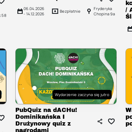
k
06.04.2026
Fryderyka
/
Bezpłatnie
-
14.12.2026
Chopina 9a
k 58
Ś
Wydarzenie zaczyna się jutro
PubQuiz na dACHu!
W
Dominikańska I
p
Drużynowy quiz z
p
nagrodami