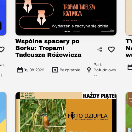
Wydarzenie zaczyna się dzisiaj
Wspólne spacery po
T
Borku: Tropami
N
Tadeusza Różewicza
w
wa,
Park
09.08.2026
Bezpłatnie
Południowy
 1
--