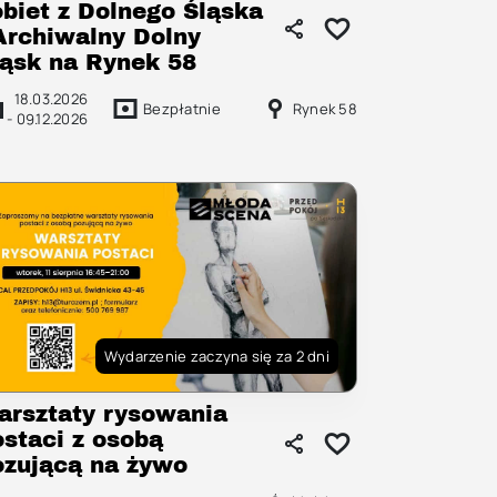
obiet z Dolnego Śląska
 Archiwalny Dolny
ląsk na Rynek 58
18.03.2026
Bezpłatnie
Rynek 58
-
09.12.2026
Wydarzenie zaczyna się za 2 dni
arsztaty rysowania
ostaci z osobą
ozującą na żywo