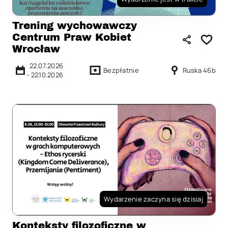
Trening wychowawczy
Centrum Praw Kobiet
Wrocław
22.07.2026
Bezpłatnie
Ruska 46b
-
22.10.2026
Wydarzenie zaczyna się dzisiaj
Konteksty filozoficzne w