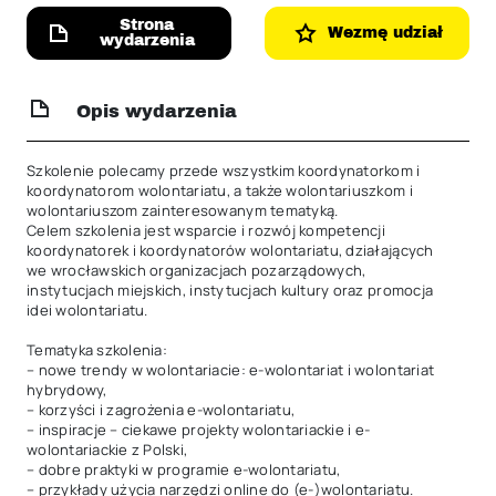
Strona
Wezmę udział
wydarzenia
Opis wydarzenia
Szkolenie polecamy przede wszystkim koordynatorkom i 
koordynatorom wolontariatu, a także wolontariuszkom i 
wolontariuszom zainteresowanym tematyką.

Celem szkolenia jest wsparcie i rozwój kompetencji 
koordynatorek i koordynatorów wolontariatu, działających 
we wrocławskich organizacjach pozarządowych, 
instytucjach miejskich, instytucjach kultury oraz promocja 
idei wolontariatu.

Tematyka szkolenia:

– nowe trendy w wolontariacie: e-wolontariat i wolontariat 
hybrydowy,

– korzyści i zagrożenia e-wolontariatu,

– inspiracje – ciekawe projekty wolontariackie i e-
wolontariackie z Polski,

– dobre praktyki w programie e-wolontariatu,

– przykłady użycia narzędzi online do (e-)wolontariatu.