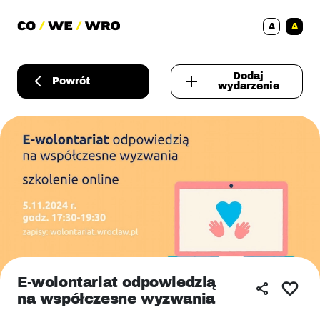
A
A
Dodaj
Powrót
wydarzenie
E-wolontariat odpowiedzią
na współczesne wyzwania