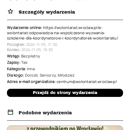
Szczegóły wydarzenia
Wydarzenie online:
https://wolontariat.wroclaw.pl/e-
wolontariat-odpowiedzia-na-wspolczesne-wyzwania-
szkolenie-dla-koordynatorow-i-koordynatorek-wolontariatu/
Początek:
2024-11-05
,
17:30
Koniec:
2024-11-05
,
19:30
Wstęp:
Bezpłatny
Zapisy:
Tak
Kategoria:
Inne
Dla kogo:
Dorośli
,
Seniorzy
,
Młodzież
Adres e-mail organizatora:
centrum@wolontariat.wroclaw.pl
Przejdź do strony wydarzenia
Podobne wydarzenia