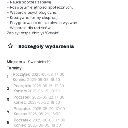
– Nauka poprzez zabawę.

– Rozwój umiejętności społecznych.

– Wsparcie psychologiczne.

– Kreatywne formy ekspresji.

– Przygotowanie do szkolnych wyzwań.

– Wsparcie dla rodziców.

Zapisy: https://bit.ly/3Gsvvkf
Szczegóły wydarzenia
Miejsce:
ul. Świdnicka 19
Terminy:
Początek:
2025-05-08
,
17:00
1
Koniec:
2025-05-08
,
18:30
Początek:
2025-05-15
,
17:00
2
Koniec:
2025-05-15
,
18:30
Początek:
2025-05-22
,
17:00
3
Koniec:
2025-05-22
,
18:30
Początek:
2025-05-29
,
17:00
4
Koniec:
2025-05-29
,
18:30
Początek:
2025-06-05
,
17:00
5
Koniec:
2025-06-05
,
18:30