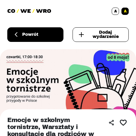
A
A
Dodaj
Powrót
wydarzenie
Emocje w szkolnym
tornistrze, Warsztaty i
konsultacje dla rodziców w