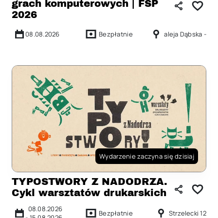
grach komputerowych | FSP
2026
08.08.2026
Bezpłatnie
aleja Dąbska -
Wydarzenie zaczyna się dzisiaj
TYPOSTWORY Z NADODRZA.
Cykl warsztatów drukarskich
08.08.2026
Bezpłatnie
Strzelecki 12
-
15.08.2026