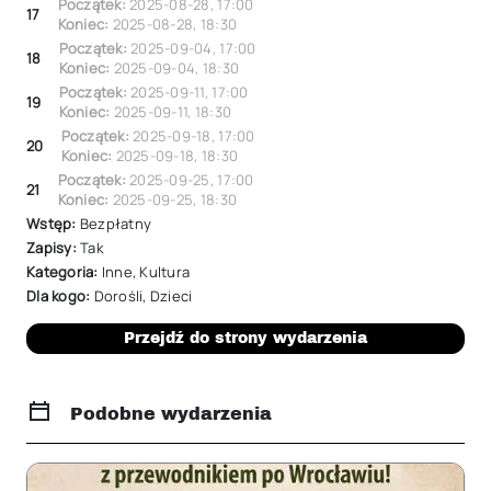
Początek:
2025-08-28
,
17:00
17
Koniec:
2025-08-28
,
18:30
Początek:
2025-09-04
,
17:00
18
Koniec:
2025-09-04
,
18:30
Początek:
2025-09-11
,
17:00
19
Koniec:
2025-09-11
,
18:30
Początek:
2025-09-18
,
17:00
20
Koniec:
2025-09-18
,
18:30
Początek:
2025-09-25
,
17:00
21
Koniec:
2025-09-25
,
18:30
Wstęp:
Bezpłatny
Zapisy:
Tak
Kategoria:
Inne
,
Kultura
Dla kogo:
Dorośli
,
Dzieci
Przejdź do strony wydarzenia
Podobne wydarzenia