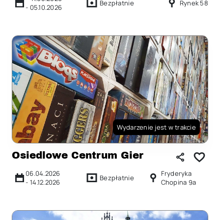
Bezpłatnie
Rynek 58
-
05.10.2026
Wydarzenie jest w trakcie
Osiedlowe Centrum Gier
06.04.2026
Fryderyka
Bezpłatnie
-
14.12.2026
Chopina 9a