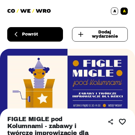
A
A
Dodaj
Powrót
wydarzenie
FIGLE MIGLE pod
Kolumnami - zabawy i
twórcze improwizacje dla