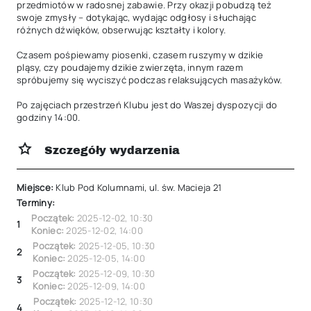
przedmiotów w radosnej zabawie. Przy okazji pobudzą też 
swoje zmysły – dotykając, wydając odgłosy i słuchając 
różnych dźwięków, obserwując kształty i kolory.

Czasem pośpiewamy piosenki, czasem ruszymy w dzikie 
pląsy, czy poudajemy dzikie zwierzęta, innym razem 
spróbujemy się wyciszyć podczas relaksujących masażyków.

Po zajęciach przestrzeń Klubu jest do Waszej dyspozycji do 
godziny 14:00.
Szczegóły wydarzenia
Miejsce:
Klub Pod Kolumnami, ul. św. Macieja 21
Terminy:
Początek:
2025-12-02
,
10:30
1
Koniec:
2025-12-02
,
14:00
Początek:
2025-12-05
,
10:30
2
Koniec:
2025-12-05
,
14:00
Początek:
2025-12-09
,
10:30
3
Koniec:
2025-12-09
,
14:00
Początek:
2025-12-12
,
10:30
4