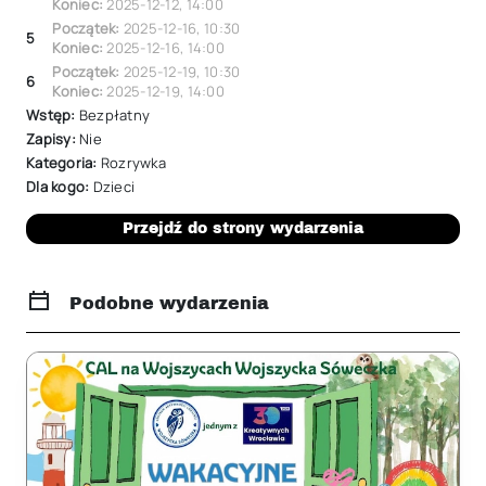
Koniec:
2025-12-12
,
14:00
Początek:
2025-12-16
,
10:30
5
Koniec:
2025-12-16
,
14:00
Początek:
2025-12-19
,
10:30
6
Koniec:
2025-12-19
,
14:00
Wstęp:
Bezpłatny
Zapisy:
Nie
Kategoria:
Rozrywka
Dla kogo:
Dzieci
Przejdź do strony wydarzenia
Podobne wydarzenia