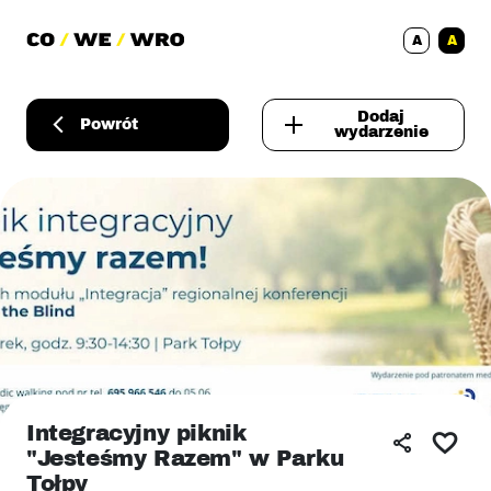
A
A
Dodaj
Powrót
wydarzenie
Integracyjny piknik
"Jesteśmy Razem" w Parku
Tołpy