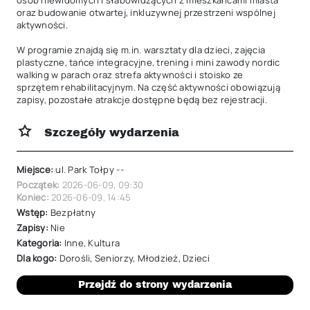
osób niewidomych i słabowidzących z mieszkańcami miasta 
oraz budowanie otwartej, inkluzywnej przestrzeni wspólnej 
aktywności.

W programie znajdą się m.in. warsztaty dla dzieci, zajęcia 
plastyczne, tańce integracyjne, trening i mini zawody nordic 
walking w parach oraz strefa aktywności i stoisko ze 
sprzętem rehabilitacyjnym. Na część aktywności obowiązują 
zapisy, pozostałe atrakcje dostępne będą bez rejestracji.
Szczegóły wydarzenia
Miejsce:
ul. Park Tołpy --
Początek:
2026-06-09
,
09:30
Koniec:
2026-06-09
,
14:45
Wstęp:
Bezpłatny
Zapisy:
Nie
Kategoria:
Inne
,
Kultura
Dla kogo:
Dorośli
,
Seniorzy
,
Młodzież
,
Dzieci
Przejdź do strony wydarzenia