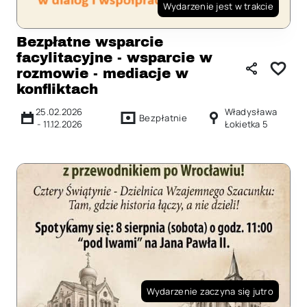
Wydarzenie jest w trakcie
Bezpłatne wsparcie
facylitacyjne - wsparcie w
rozmowie - mediacje w
konfliktach
25.02.2026
Władysława
Bezpłatnie
-
11.12.2026
Łokietka 5
Wydarzenie zaczyna się jutro