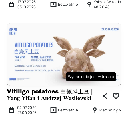
17.07.2026
Księcia Witolda
Bezpłatnie
-
03.10.2026
48/70 48
Wydarzenie jest w trakcie
Vitiligo potatoes 白癜⻛土豆 |
𝐘𝐚𝐧𝐠 𝐘𝐢𝐟𝐚𝐧 𝐢 𝐀𝐧𝐝𝐫𝐳𝐞𝐣 𝐖𝐚𝐬𝐢𝐥𝐞𝐰𝐬𝐤𝐢
04.07.2026
Bezpłatnie
Plac Solny 4
-
27.09.2026