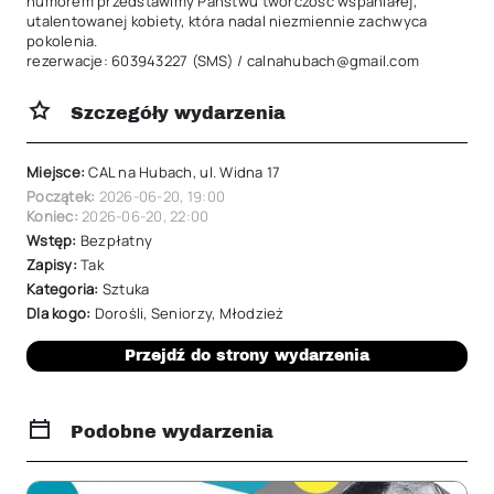
humorem przedstawimy Państwu twórczość wspaniałej, 
utalentowanej kobiety, która nadal niezmiennie zachwyca 
pokolenia.

rezerwacje: 603943227 (SMS) / calnahubach@gmail.com
Szczegóły wydarzenia
Miejsce:
CAL na Hubach, ul. Widna 17
Początek:
2026-06-20
,
19:00
Koniec:
2026-06-20
,
22:00
Wstęp:
Bezpłatny
Zapisy:
Tak
Kategoria:
Sztuka
Dla kogo:
Dorośli
,
Seniorzy
,
Młodzież
Przejdź do strony wydarzenia
Podobne wydarzenia