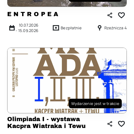
E N T R O P E A
10.07.2026
Bezpłatnie
Rzeźnicza 4
-
15.09.2026
Wydarzenie jest w trakcie
Olimpiada I - wystawa
Kacpra Wiatraka i Tewu