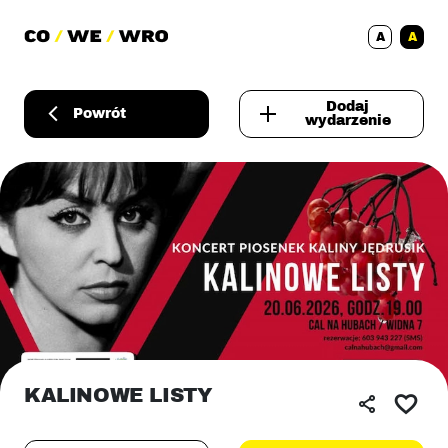
A
A
Dodaj
Powrót
wydarzenie
KALINOWE LISTY