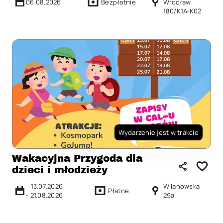
06.08.2026
Bezpłatnie
Wrocław
180/K1A-K02
Wydarzenie jest w trakcie
Wakacyjna Przygoda dla
dzieci i młodzieży
13.07.2026
Wilanowska
Płatne
-
21.08.2026
29a