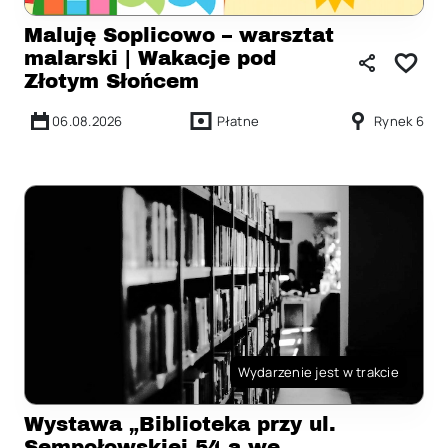
Maluję Soplicowo – warsztat
malarski | Wakacje pod
Złotym Słońcem
06.08.2026
Płatne
Rynek 6
Wydarzenie jest w trakcie
Wystawa „Biblioteka przy ul.
Sempołowskiej 54 a we