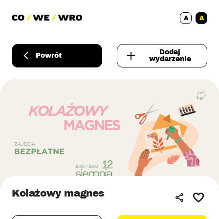
A
A
Dodaj
Powrót
wydarzenie
Kolażowy magnes