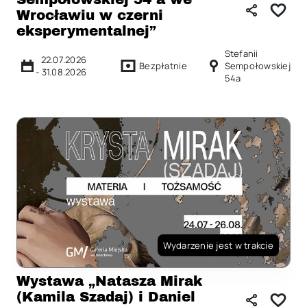
Wrocławiu w czerni
eksperymentalnej”
Stefanii
22.07.2026
Bezpłatnie
Sempołowskiej
-
31.08.2026
54a
Wydarzenie jest w trakcie
Wystawa „Natasza Mirak
(Kamila Szadaj) i Daniel