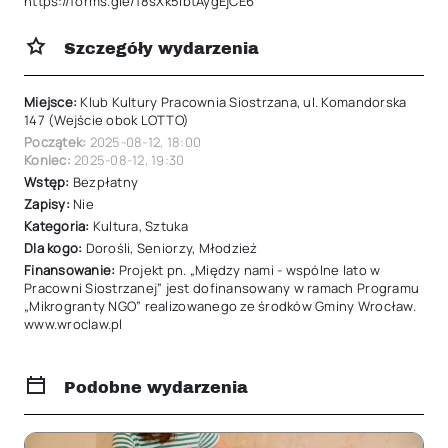
https://forms.gle/f8sXk5ibtAygEjCE6
Szczegóły wydarzenia
Miejsce:
Klub Kultury Pracownia Siostrzana, ul. Komandorska
147 (Wejście obok LOTTO)
Początek:
2025-08-12
,
18:00
Koniec:
2025-08-12
,
19:30
Wstęp:
Bezpłatny
Zapisy:
Nie
Kategoria:
Kultura
,
Sztuka
Dla kogo:
Dorośli
,
Seniorzy
,
Młodzież
Finansowanie:
Projekt pn. „Między nami - wspólne lato w
Pracowni Siostrzanej” jest dofinansowany w ramach Programu
„Mikrogranty NGO” realizowanego ze środków Gminy Wrocław.
www.wroclaw.pl
Podobne wydarzenia