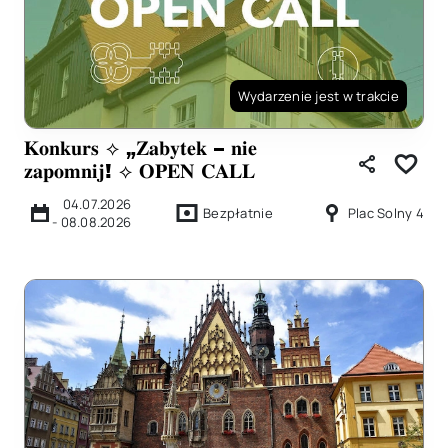
Wydarzenie jest w trakcie
𝐊𝐨𝐧𝐤𝐮𝐫𝐬 ⟡ „𝐙𝐚𝐛𝐲𝐭𝐞𝐤 – 𝐧𝐢𝐞
𝐳𝐚𝐩𝐨𝐦𝐧𝐢𝐣! ⟡ 𝐎𝐏𝐄𝐍 𝐂𝐀𝐋𝐋
04.07.2026
Bezpłatnie
Plac Solny 4
-
08.08.2026