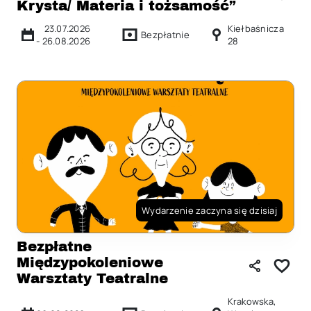
Krysta/ Materia i tożsamość”
23.07.2026
Kiełbaśnicza
Bezpłatnie
-
26.08.2026
28
Wydarzenie zaczyna się dzisiaj
Bezpłatne
Międzypokoleniowe
Warsztaty Teatralne
Krakowska,