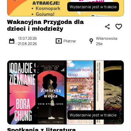
Wydarzenie jest w trakcie
Wakacyjna Przygoda dla
dzieci i młodzieży
13.07.2026
Wilanowska
Płatne
-
21.08.2026
29a
Wydarzenie jest w trakcie
Spotkania z literatura