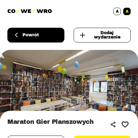
A
A
Dodaj
Powrót
wydarzenie
Maraton Gier Planszowych