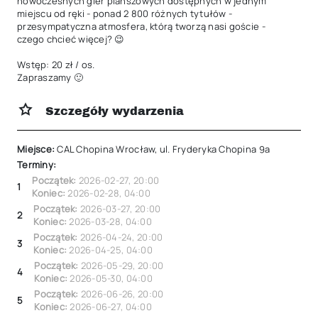
nowoczesnych gier planszowych dostępnych w jednym 
miejscu od ręki - ponad 2 800 różnych tytułów - 
przesympatyczna atmosfera, którą tworzą nasi goście - 
czego chcieć więcej? 😉

Wstęp: 20 zł / os.

Zapraszamy 🙂
Szczegóły wydarzenia
Miejsce:
CAL Chopina Wrocław, ul. Fryderyka Chopina 9a
Terminy:
Początek:
2026-02-27
,
20:00
1
Koniec:
2026-02-28
,
04:00
Początek:
2026-03-27
,
20:00
2
Koniec:
2026-03-28
,
04:00
Początek:
2026-04-24
,
20:00
3
Koniec:
2026-04-25
,
04:00
Początek:
2026-05-29
,
20:00
4
Koniec:
2026-05-30
,
04:00
Początek:
2026-06-26
,
20:00
5
Koniec:
2026-06-27
,
04:00