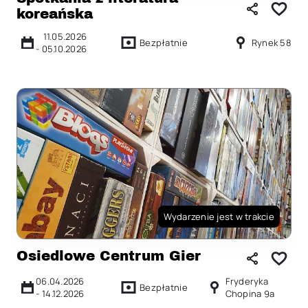
koreańska
11.05.2026
Bezpłatnie
Rynek 58
-
05.10.2026
Wydarzenie jest w trakcie
Osiedlowe Centrum Gier
06.04.2026
Fryderyka
Bezpłatnie
-
14.12.2026
Chopina 9a