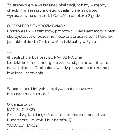
Zbieramy się we wskazanej lokalizacji, robimy wstępny 
check-in w szerszym kręgu, dzielimy się na dwójki i 
wyruszamy na spacer 1:1. Całość trwa około 2 godzin.

O CZYM BĘDZIEMY ROZMAWIAĆ?

Dostaniesz kilka tematów, propozycji. Będziesz mógł z nich 
skorzystać. Jednocześnie możesz poruszyć temat taki jaki 
jest aktualnie dla Ciebie ważny i aktualny w życiu.

---

🟢 Jeśli chciałbyś przyjść NAPISZ MAIL na 
kontakt@mencorner.org lub zapisz się na newsletter na 
naszej stronie. Dostaniesz wtedy pinezkę do dokładnej 
lokalizacji spotkania.

---

Więcej o nas i innych inicjatywach dla mężczyzn:

https://mencorner.org/

Organizatorzy

MACIEK OLEKSY

Szczęśliwy tata i mąż. Spaceholder męskich przestrzeni. 
Dużo sportu, muzyki i bushcraftu 😉

WOJCIECH MRÓZ
