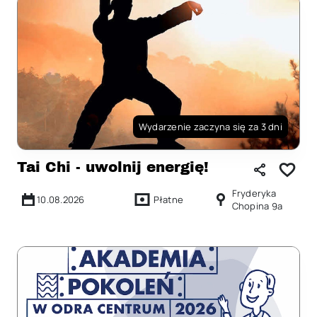
Wydarzenie zaczyna się za 3 dni
Tai Chi - uwolnij energię!
Fryderyka
10.08.2026
Płatne
Chopina 9a