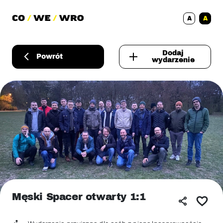
A
A
Dodaj
Powrót
wydarzenie
Męski Spacer otwarty 1:1