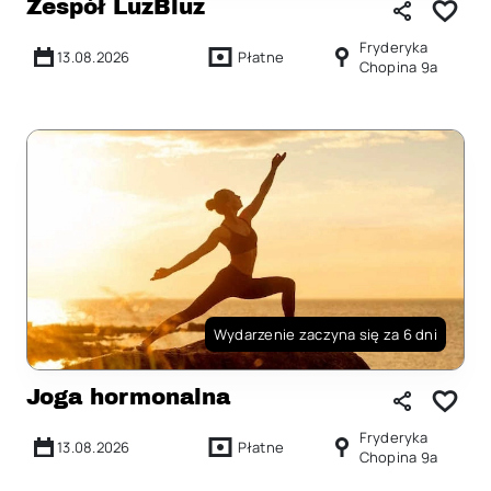
Zespół LuzBluz
Fryderyka
13.08.2026
Płatne
Chopina 9a
Wydarzenie zaczyna się za 6 dni
Joga hormonalna
Fryderyka
13.08.2026
Płatne
Chopina 9a