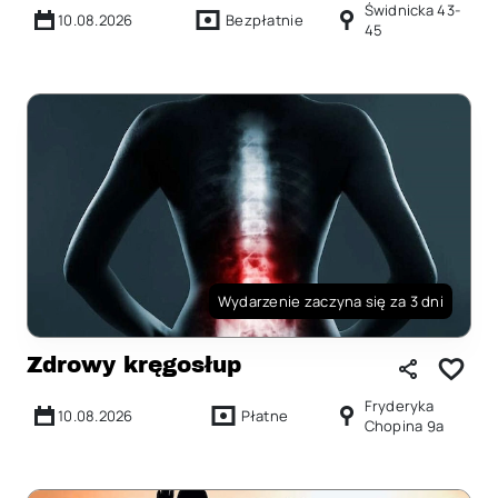
Świdnicka 43-
10.08.2026
Bezpłatnie
45
Wydarzenie zaczyna się za 3 dni
Zdrowy kręgosłup
Fryderyka
10.08.2026
Płatne
Chopina 9a