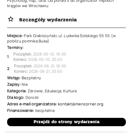
Psycholog, mąż, tata. Od ponad 5 lat organizator męskich 
kręgów we Wrocławiu
Szczegóły wydarzenia
Miejsce:
Park Grabiszyński, ul. Ludwika Solskiego 55 55 (w
pobliżu pomnika Buka)
Terminy:
Początek:
2026-05-10
,
18:00
1
Koniec:
2026-05-10
,
20:00
Początek:
2026-06-21
,
18:00
2
Koniec:
2026-06-21
,
20:00
Wstęp:
Bezpłatny
Zapisy:
Nie
Kategoria:
Zdrowie
,
Edukacja
,
Kultura
Dla kogo:
Dorośli
Adres e-mail organizatora:
kontakt@mencorner.org
Finansowanie:
bezpłatne
Przejdź do strony wydarzenia