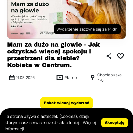
Wydarzenie zaczyna się za 14 dni
Mam za dużo na głowie - Jak
odzyskać więcej spokoju i
przestrzeni dla siebie?
Kobieta w Centrum.
Chociebuska
21.08.2026
Płatne
4-6
Pokaż więcej wydarzeń
Ta strona używa ciasteczek (cookies), dzięki
Zgłoś nadużycie
którym nasz serwis może działać lepiej.
Więcej
Akceptuję
informacji