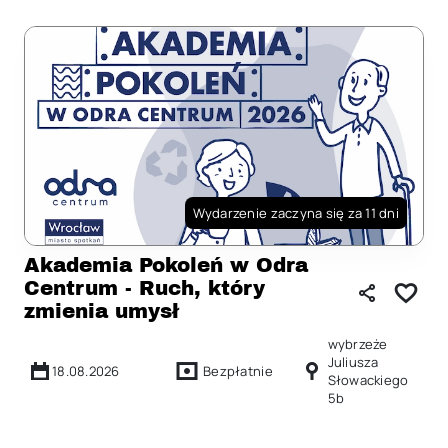
Wydarzenie zaczyna się za 11 dni
Akademia Pokoleń w Odra
Centrum - Ruch, który
zmienia umysł
wybrzeże
Juliusza
18.08.2026
Bezpłatnie
Słowackiego
5b