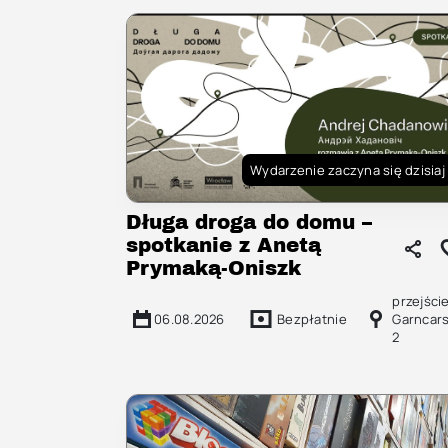
Wydarzenie zaczyna się dzisiaj
Długa droga do domu –
spotkanie z Anetą
Prymaką-Oniszk
przejści
06.08.2026
Bezpłatnie
Garncars
2