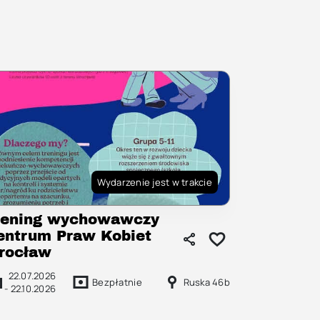
Wydarzenie jest w trakcie
rening wychowawczy
entrum Praw Kobiet
rocław
22.07.2026
Bezpłatnie
Ruska 46b
-
22.10.2026