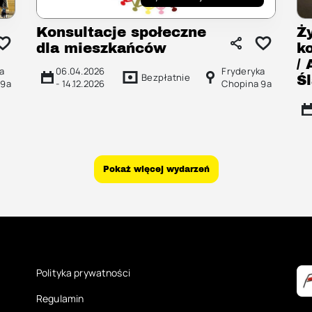
Konsultacje społeczne
Ż
dla mieszkańców
k
/
a
06.04.2026
Fryderyka
Bezpłatnie
Ś
 9a
-
14.12.2026
Chopina 9a
Pokaż więcej wydarzeń
Polityka prywatności
Regulamin