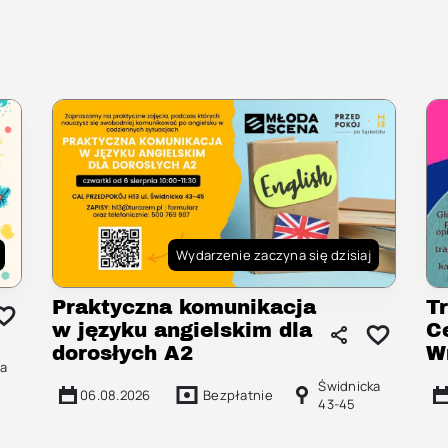
Wydarzenie zaczyna się dzisiaj
Praktyczna komunikacja
T
w języku angielskim dla
C
dorosłych A2
W
ra
Świdnicka
06.08.2026
Bezpłatnie
43-45