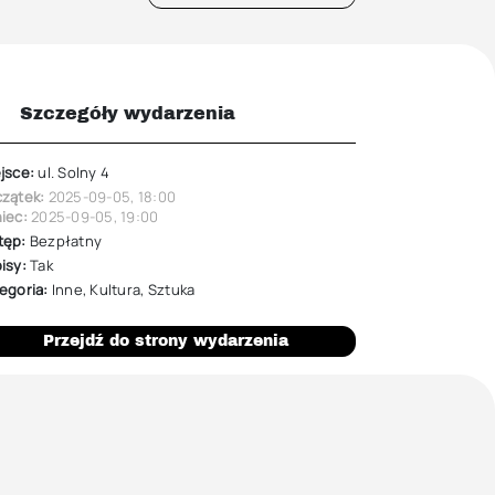
Szczegóły wydarzenia
jsce:
ul. Solny 4
zątek:
2025-09-05
,
18:00
iec:
2025-09-05
,
19:00
tęp:
Bezpłatny
isy:
Tak
egoria:
Inne
,
Kultura
,
Sztuka
Przejdź do strony wydarzenia