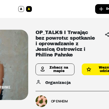
D
A
A
OP_TALKS I Trwając
bez powrotu: spotkanie
i oprowadzanie z
Jessicą Ostrowicz i
Philine Pahnke
Zobacz na
Wez
mapie
udzia
Organizacja
OP ENHEIM