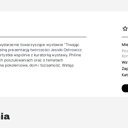
 wydarzenie towarzyszące wystawie "Trwając 
Mie
lną prezentacją twórczości Jessiki Ostrowicz 
Poc
artystka wspólnie z kuratorką wystawy, Philine 
Kon
h poszukiwaniach oraz o tematach 
Ws
uma pokoleniowa, dom i tożsamość. Wstęp 
Zap
Kat
ia