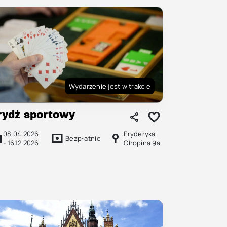
Wydarzenie jest w trakcie
rydż sportowy
08.04.2026
Fryderyka
Bezpłatnie
-
16.12.2026
Chopina 9a