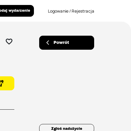
Logowanie / Rejestracja
odaj wydarzenie
Powrót
mę
ł
Zgłoś nadużycie