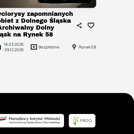
yciorysy zapomnianych
obiet z Dolnego Śląska
 Archiwalny Dolny
ląsk na Rynek 58
18.03.2026
Bezpłatnie
Rynek 58
-
09.12.2026