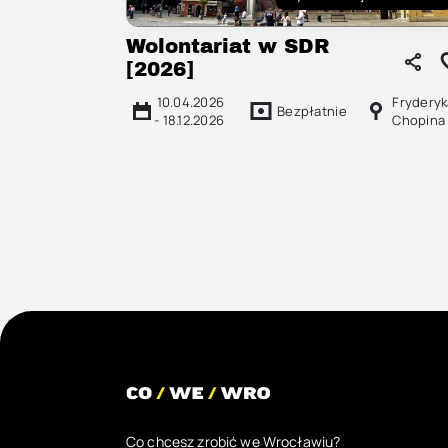
Wolontariat w SDR
[2026]
10.04.2026
Fryderyk
Bezpłatnie
-
18.12.2026
Chopina
Co chcesz zrobić we Wrocławiu?