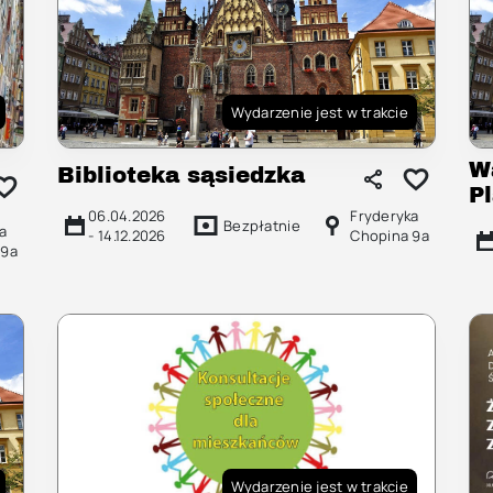
Wydarzenie jest w trakcie
W
Biblioteka sąsiedzka
P
06.04.2026
Fryderyka
Bezpłatnie
a
-
14.12.2026
Chopina 9a
 9a
Wydarzenie jest w trakcie