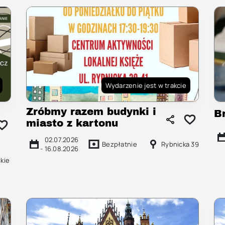
Wydarzenie jest w trakcie
Zróbmy razem budynki i
B
miasto z kartonu
02.07.2026
Bezpłatnie
Rybnicka 39
-
16.08.2026
e
kie