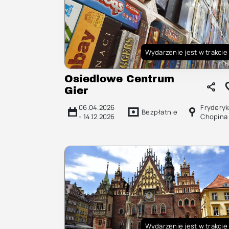
Wydarzenie jest w trakcie
Osiedlowe Centrum
Gier
06.04.2026
Fryderyk
Bezpłatnie
-
14.12.2026
Chopina
Wydarzenie jest w trakcie