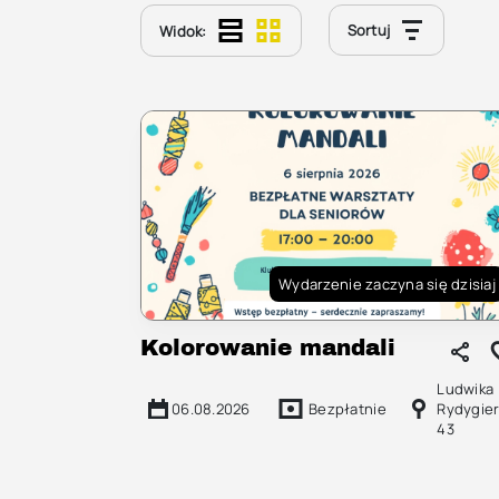
Sortuj
Widok:
Wydarzenie zaczyna się dzisiaj
Kolorowanie mandali
Ludwika
06.08.2026
Bezpłatnie
Rydygie
43