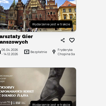
Wydarzenie jest w trakcie
arsztaty Gier
lanszowych
06.04.2026
Fryderyka
Bezpłatnie
-
14.12.2026
Chopina 9a
Wydarzenie jest w trakcie