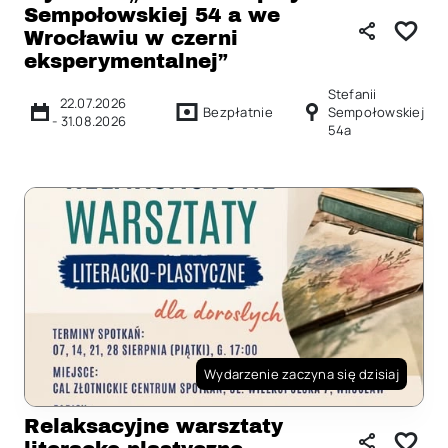
Sempołowskiej 54 a we
Wrocławiu w czerni
eksperymentalnej”
Stefanii
22.07.2026
Bezpłatnie
Sempołowskiej
-
31.08.2026
54a
Wydarzenie zaczyna się dzisiaj
Relaksacyjne warsztaty