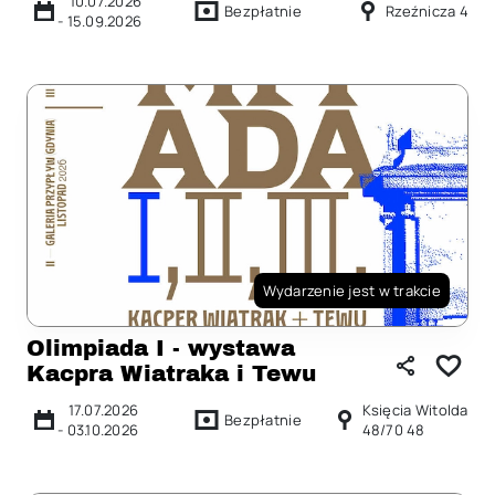
10.07.2026
Bezpłatnie
Rzeźnicza 4
-
15.09.2026
Wydarzenie jest w trakcie
Olimpiada I - wystawa
Kacpra Wiatraka i Tewu
17.07.2026
Księcia Witolda
Bezpłatnie
-
03.10.2026
48/70 48