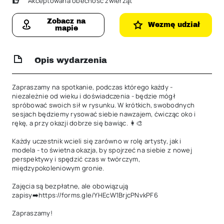
Akceptowana obecność zwierząt
Zobacz na
Wezmę udział
mapie
Opis wydarzenia
Zapraszamy na spotkanie, podczas którego każdy - 
niezależnie od wieku i doświadczenia - będzie mógł 
spróbować swoich sił w rysunku. W krótkich, swobodnych 
sesjach będziemy rysować siebie nawzajem, ćwicząc oko i 
rękę, a przy okazji dobrze się bawiąc. 👩‍🎨

Każdy uczestnik wcieli się zarówno w rolę artysty, jak i 
modela - to świetna okazja, by spojrzeć na siebie z nowej 
perspektywy i spędzić czas w twórczym, 
międzypokoleniowym gronie.

Zajęcia są bezpłatne, ale obowiązują 
zapisy➡️https://forms.gle/YHEcW1BrjcPNvkPF6

Zapraszamy!