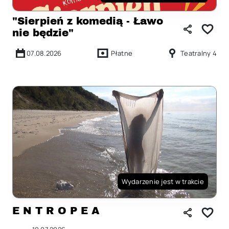
"Sierpień z komedią - Ławo
nie będzie"
07.08.2026
Płatne
Teatralny 4
Wydarzenie jest w trakcie
E N T R O P E A