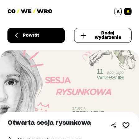
A
A
Dodaj
Powrót
wydarzenie
Otwarta sesja rysunkowa