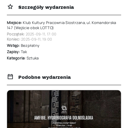
Szczegóły wydarzenia
Miejsce:
Klub Kultury Pracownia Siostrzana, ul. Komandorska
147 (Wejście obok LOTTO)
Początek:
2025-09-11
,
17:00
Koniec:
2025-09-11
,
19:00
Wstęp:
Bezpłatny
Zapisy:
Tak
Kategoria:
Sztuka
Podobne wydarzenia