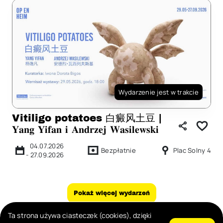
Wydarzenie jest w trakcie
Vitiligo potatoes 白癜⻛土豆 |
𝐘𝐚𝐧𝐠 𝐘𝐢𝐟𝐚𝐧 𝐢 𝐀𝐧𝐝𝐫𝐳𝐞𝐣 𝐖𝐚𝐬𝐢𝐥𝐞𝐰𝐬𝐤𝐢
04.07.2026
Bezpłatnie
Plac Solny 4
-
27.09.2026
Pokaż więcej wydarzeń
Ta strona używa ciasteczek (cookies), dzięki