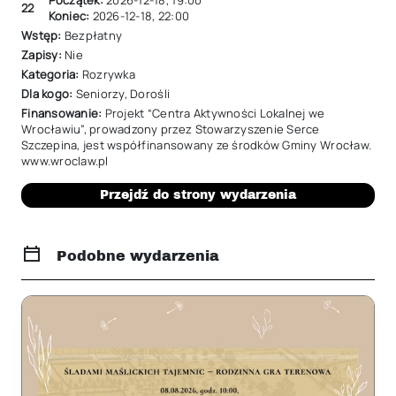
Początek:
2026-12-18
,
19:00
22
Koniec:
2026-12-18
,
22:00
Wstęp:
Bezpłatny
Zapisy:
Nie
Kategoria:
Rozrywka
Dla kogo:
Seniorzy
,
Dorośli
Finansowanie:
Projekt “Centra Aktywności Lokalnej we
Wrocławiu”, prowadzony przez Stowarzyszenie Serce
Szczepina, jest współfinansowany ze środków Gminy Wrocław.
www.wroclaw.pl
Przejdź do strony wydarzenia
Podobne wydarzenia