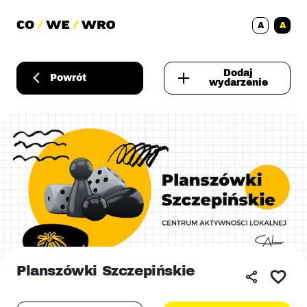
A
A
Dodaj
Powrót
wydarzenie
Planszówki Szczepińskie