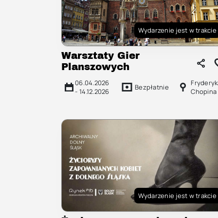
Wydarzenie jest w trakcie
Warsztaty Gier
Planszowych
06.04.2026
Fryderyk
Bezpłatnie
-
14.12.2026
Chopina
Wydarzenie jest w trakcie