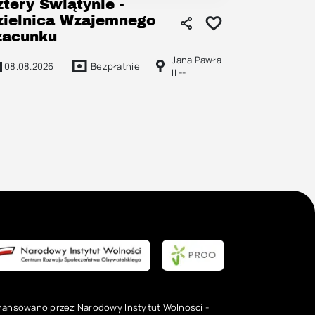
ztery Świątynie -
zielnica Wzajemnego
zacunku
Jana Pawła
08.08.2026
Bezpłatnie
II --
nansowano przez Narodowy Instytut Wolności -