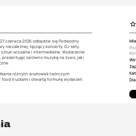
–27 czerwca 2026 odbędzie się Podwodny 
Mie
y niezależnej, łączący koncerty, DJ-sety, 
Poc
 sztuki wizualne i intermedialne. Wydarzenie 
Kon
 prezentując zarówno muzykę na żywo, jak i 
Ws
ne.

Zap
Kat
tkania różnych środowisk twórczych 
 food truckami i otwartą formułę wydarzeń.
Dla
ia