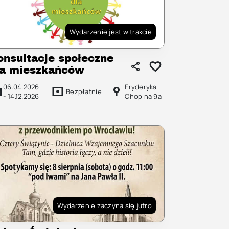
Wydarzenie jest w trakcie
onsultacje społeczne
la mieszkańców
06.04.2026
Fryderyka
Bezpłatnie
-
14.12.2026
Chopina 9a
Wydarzenie zaczyna się jutro