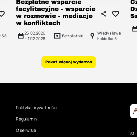
Bezpłatne wsparcie
C
facylitacyjne - wsparcie
D
w rozmowie - mediacje
S
w konfliktach
25.02.2026
Władysława
k 58
Bezpłatnie
-
11.12.2026
Łokietka 5
Pokaż więcej wydarzeń
Polityka prywatności
Regulamin
O serwisie
Sfi