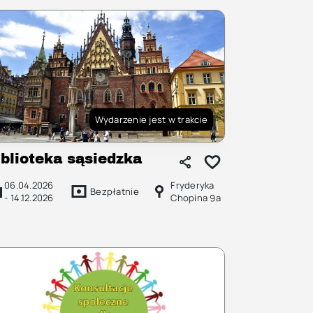
Wydarzenie jest w trakcie
iblioteka sąsiedzka
06.04.2026
Fryderyka
Bezpłatnie
-
14.12.2026
Chopina 9a