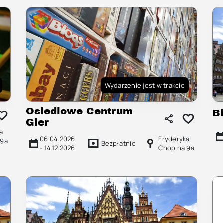
Wydarzenie jest w trakcie
Osiedlowe Centrum
B
Gier
a
06.04.2026
Fryderyka
 9a
Bezpłatnie
-
14.12.2026
Chopina 9a