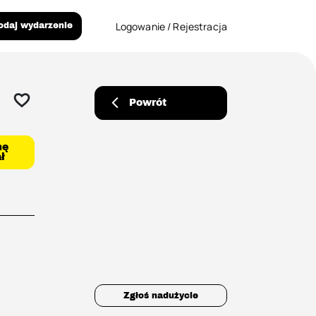
Logowanie / Rejestracja
odaj wydarzenie
Powrót
mę
ł
Zgłoś nadużycie