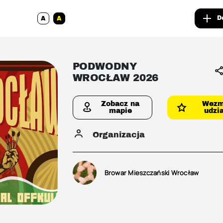
D
A
A
PODWODNY
WROCŁAW 2026
Zobacz na
Wez
mapie
udzia
Organizacja
Browar Mieszczański Wrocław