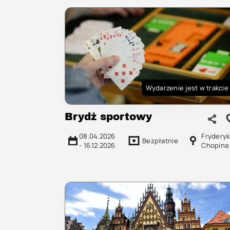
Wydarzenie jest w trakcie
Brydż sportowy
08.04.2026
Fryderyk
Bezpłatnie
-
16.12.2026
Chopina