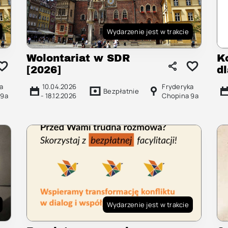
Wydarzenie jest w trakcie
Wolontariat w SDR
K
[2026]
d
a
10.04.2026
Fryderyka
Bezpłatnie
 9a
-
18.12.2026
Chopina 9a
Wydarzenie jest w trakcie