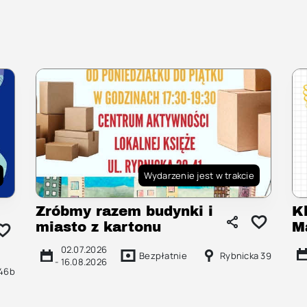
Wydarzenie jest w trakcie
Zróbmy razem budynki i
K
miasto z kartonu
M
02.07.2026
Bezpłatnie
Rybnicka 39
-
16.08.2026
 46b