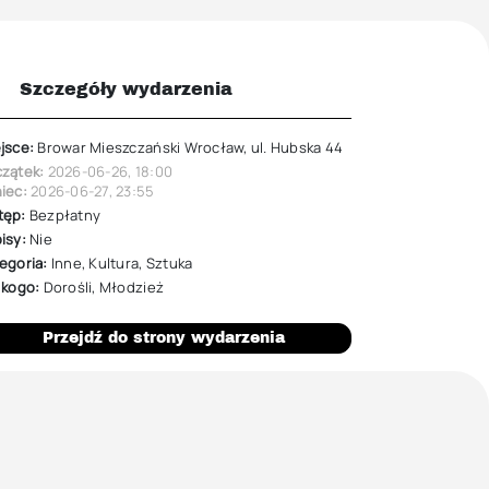
Szczegóły wydarzenia
jsce:
Browar Mieszczański Wrocław, ul. Hubska 44
zątek:
2026-06-26
,
18:00
iec:
2026-06-27
,
23:55
tęp:
Bezpłatny
isy:
Nie
egoria:
Inne
,
Kultura
,
Sztuka
 kogo:
Dorośli
,
Młodzież
Przejdź do strony wydarzenia