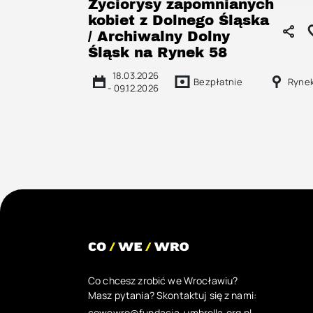
Życiorysy zapomnianych
kobiet z Dolnego Śląska
/ Archiwalny Dolny
Śląsk na Rynek 58
18.03.2026
Bezpłatnie
Ryne
-
09.12.2026
Co chcesz zrobić we Wrocławiu?
Masz pytania? Skontaktuj się z nami:
cowewro@fundacja-umbrella.org.pl