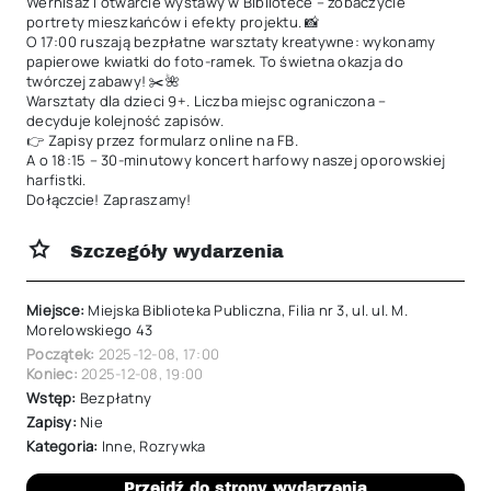
Wernisaż i otwarcie wystawy w Bibliotece – zobaczycie 
portrety mieszkańców i efekty projektu. 📸

O 17:00 ruszają bezpłatne warsztaty kreatywne: wykonamy 
papierowe kwiatki do foto-ramek. To świetna okazja do 
twórczej zabawy! ✂️🌺

Warsztaty dla dzieci 9+. Liczba miejsc ograniczona – 
decyduje kolejność zapisów.

👉 Zapisy przez formularz online na FB.

A o 18:15 – 30-minutowy koncert harfowy naszej oporowskiej 
harfistki.

Dołączcie! Zapraszamy!
Szczegóły wydarzenia
Miejsce:
Miejska Biblioteka Publiczna, Filia nr 3, ul. ul. M.
Morelowskiego 43
Początek:
2025-12-08
,
17:00
Koniec:
2025-12-08
,
19:00
Wstęp:
Bezpłatny
Zapisy:
Nie
Kategoria:
Inne
,
Rozrywka
Przejdź do strony wydarzenia