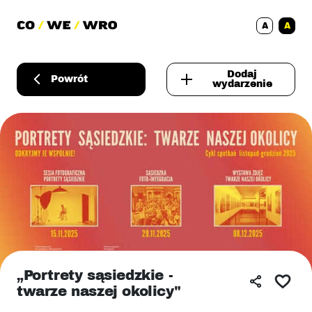
A
A
Dodaj
Powrót
wydarzenie
„Portrety sąsiedzkie -
twarze naszej okolicy"