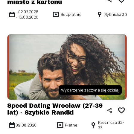
miasto z kartonu
02.07.2026
Bezpłatnie
Rybnicka 39
-
16.08.2026
Wydarzenie zaczyna się dzisiaj
Speed Dating Wrocław (27-39
lat) - Szybkie Randki
Rzeźnicza 32-
09.08.2026
Płatne
33