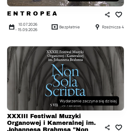
E N T R O P E A
10.07.2026
Bezpłatnie
Rzeźnicza 4
-
15.09.2026
Wydarzenie zaczyna się dzisiaj
XXXIII Festiwal Muzyki
Organowej i Kameralnej im.
Johannesa Brahmsa "Non