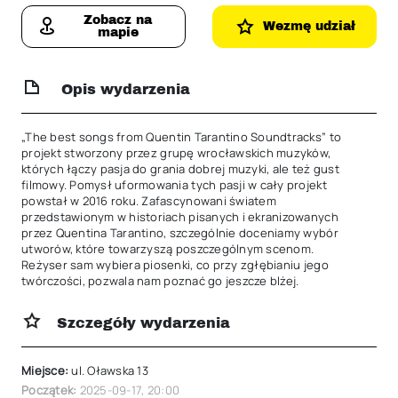
Zobacz na
Wezmę udział
mapie
Opis wydarzenia
„The best songs from Quentin Tarantino Soundtracks” to 
projekt stworzony przez grupę wrocławskich muzyków, 
których łączy pasja do grania dobrej muzyki, ale też gust 
filmowy. Pomysł uformowania tych pasji w cały projekt 
powstał w 2016 roku. Zafascynowani światem 
przedstawionym w historiach pisanych i ekranizowanych 
przez Quentina Tarantino, szczególnie doceniamy wybór 
utworów, które towarzyszą poszczególnym scenom. 
Reżyser sam wybiera piosenki, co przy zgłębianiu jego 
twórczości, pozwala nam poznać go jeszcze blżej.
Szczegóły wydarzenia
Miejsce:
ul. Oławska 13
Początek:
2025-09-17
,
20:00