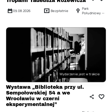
Tropami Tadeusza Różewicza
Park
09.08.2026
Bezpłatnie
Południowy --
Wydarzenie jest w trakcie
Wystawa „Biblioteka przy ul.
Sempołowskiej 54 a we
Wrocławiu w czerni
eksperymentalnej”