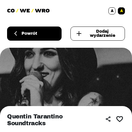
A
A
Dodaj
Powrót
wydarzenie
Quentin Tarantino
Soundtracks