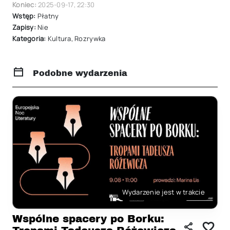
Koniec:
2025-09-17
,
22:30
Wstęp:
Płatny
Zapisy:
Nie
Kategoria:
Kultura
,
Rozrywka
Podobne wydarzenia
Wydarzenie jest w trakcie
Wspólne spacery po Borku: