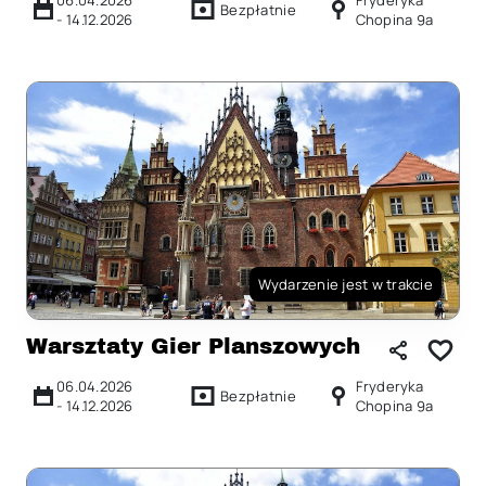
06.04.2026
Fryderyka
Bezpłatnie
-
14.12.2026
Chopina 9a
Wydarzenie jest w trakcie
Warsztaty Gier Planszowych
06.04.2026
Fryderyka
Bezpłatnie
-
14.12.2026
Chopina 9a