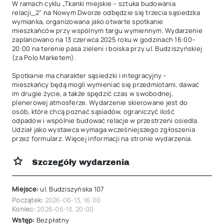
W ramach cyklu „Tkanki miejskie – sztuka budowania 
relacji_2” na Nowym Dworze odbędzie się trzecia sąsiedzka 
wymianka, organizowana jako otwarte spotkanie 
mieszkańców przy wspólnym targu wymiennym. Wydarzenie 
zaplanowano na 13 czerwca 2025 roku w godzinach 16:00–
20:00 na terenie pasa zieleni i boiska przy ul. Budziszyńskiej 
(za Polo Marketem).

Spotkanie ma charakter sąsiedzki i integracyjny – 
mieszkańcy będą mogli wymieniać się przedmiotami, dawać 
im drugie życie, a także spędzić czas w swobodnej, 
plenerowej atmosferze. Wydarzenie skierowane jest do 
osób, które chcą poznać sąsiadów, ograniczyć ilość 
odpadów i wspólnie budować relacje w przestrzeni osiedla. 
Udział jako wystawca wymaga wcześniejszego zgłoszenia 
przez formularz. Więcej informacji na stronie wydarzenia.
Szczegóły wydarzenia
Miejsce:
ul. Budziszyńska 107
Początek:
2026-06-13
,
16:00
Koniec:
2026-06-13
,
20:00
Wstęp:
Bezpłatny