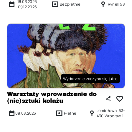
18.03.2026
Bezpłatnie
Rynek 58
-
09.12.2026
Wydarzenie zaczyna się jutro
Warsztaty wprowadzenie do
(nie)sztuki kolażu
Jemiołowa, 53-
09.08.2026
Płatne
430 Wrocław 1