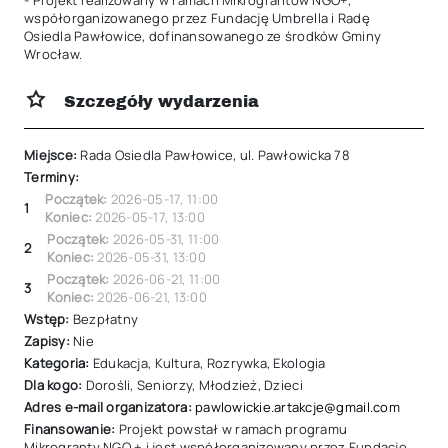
- Projekt realizowany w ramach Mikrograntów NGO+, 
współorganizowanego przez Fundację Umbrella i Radę 
Osiedla Pawłowice, dofinansowanego ze środków Gminy 
Wrocław.
Szczegóły wydarzenia
Miejsce:
Rada Osiedla Pawłowice, ul. Pawłowicka 78
Terminy:
Początek:
2026-05-17
,
11:00
1
Koniec:
2026-05-17
,
13:00
Początek:
2026-05-31
,
11:00
2
Koniec:
2026-05-31
,
13:00
Początek:
2026-06-21
,
11:00
3
Koniec:
2026-06-21
,
13:00
Wstęp:
Bezpłatny
Zapisy:
Nie
Kategoria:
Edukacja
,
Kultura
,
Rozrywka
,
Ekologia
Dla kogo:
Dorośli
,
Seniorzy
,
Młodzież
,
Dzieci
Adres e-mail organizatora:
pawlowickie.artakcje@gmail.com
Finansowanie:
Projekt powstał w ramach programu
Mikrogranty NGO + i jest współorganizowany przez Fundację