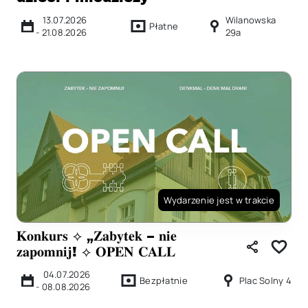
13.07.2026
Wilanowska
Płatne
-
21.08.2026
29a
Wydarzenie jest w trakcie
𝐊𝐨𝐧𝐤𝐮𝐫𝐬 ⟡ „𝐙𝐚𝐛𝐲𝐭𝐞𝐤 – 𝐧𝐢𝐞
𝐳𝐚𝐩𝐨𝐦𝐧𝐢𝐣! ⟡ 𝐎𝐏𝐄𝐍 𝐂𝐀𝐋𝐋
04.07.2026
Bezpłatnie
Plac Solny 4
-
08.08.2026