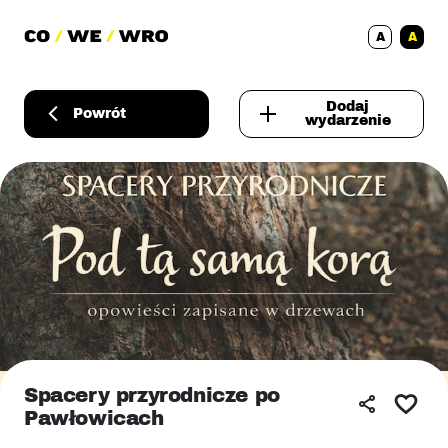
A
A
Dodaj
Powrót
wydarzenie
Spacery przyrodnicze po
Pawłowicach