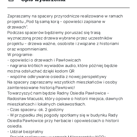
Zapraszamy na spacery przyrodnicze realizowane w ramach 
projektu „Pod tą samą korą – opowieści zapisane w 
drzewach”.

Podczas spacerów będziemy poruszać się trasą 
wyznaczoną przez drzewa wybrane przez uczestników 
projektu – drzewa ważne, osobiste i związane z historiami 
oraz wspomnieniami.

W programie:

- opowieści o drzewach i Pawłowicach

- nagrania krótkich wywiadów audio, które później będzie 
można odsłuchać dzięki kodom QR

- wspólne odkrywanie osiedla z nowej perspektywy

Na spacery zapraszamy wszystkich mieszkańców i osoby 
zainteresowane historią Pawłowic!

Towarzyszyć nam będzie Radny Osiedla Pawłowice – 
Radosław Macuski, który opowie o historii miejsca, dawnych 
mieszkańcach i lokalnych ciekawostkach.

- Czas spaceru: ok. 2 godziny

- W przypadku złej pogody spotkamy się w budynku Rady 
Osiedla Pawłowice przy herbacie i opowieściach o historii 
osiedla.

- Udział bezpłatny
