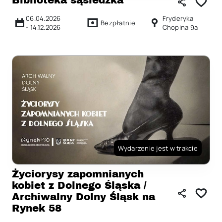
06.04.2026
Fryderyka
Bezpłatnie
-
14.12.2026
Chopina 9a
Wydarzenie jest w trakcie
Życiorysy zapomnianych
kobiet z Dolnego Śląska /
Archiwalny Dolny Śląsk na
Rynek 58