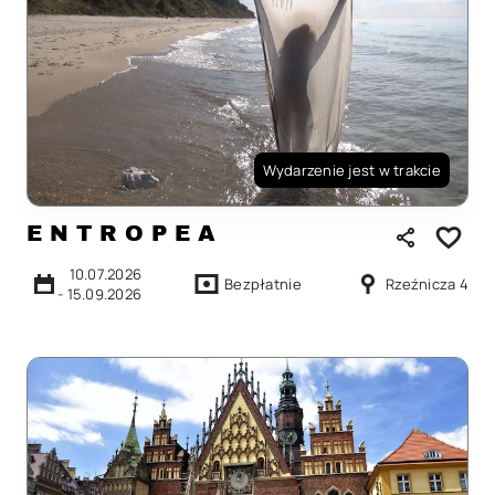
Wydarzenie jest w trakcie
E N T R O P E A
10.07.2026
Bezpłatnie
Rzeźnicza 4
-
15.09.2026