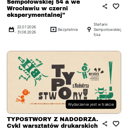
Sempołowskiej 54 a we
Wrocławiu w czerni
eksperymentalnej”
Stefanii
22.07.2026
Bezpłatnie
Sempołowskiej
-
31.08.2026
54a
Wydarzenie jest w trakcie
TYPOSTWORY Z NADODRZA.
Cykl warsztatów drukarskich