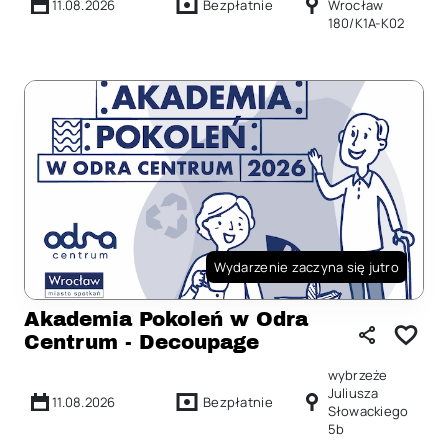
11.08.2026
Bezpłatnie
Wrocław
180/K1A-K02
Wydarzenie zaczyna się jutro
Akademia Pokoleń w Odra
Centrum - Decoupage
wybrzeże
Juliusza
11.08.2026
Bezpłatnie
Słowackiego
5b