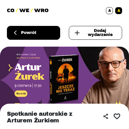
A
A
Dodaj
Powrót
wydarzenie
Spotkanie autorskie z
Arturem Żurkiem