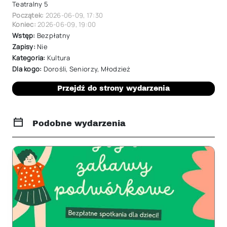
Teatralny 5
Początek:
2026-06-09
,
17:30
Koniec:
2026-06-09
,
19:00
Wstęp:
Bezpłatny
Zapisy:
Nie
Kategoria:
Kultura
Dla kogo:
Dorośli
,
Seniorzy
,
Młodzież
Przejdź do strony wydarzenia
Podobne wydarzenia