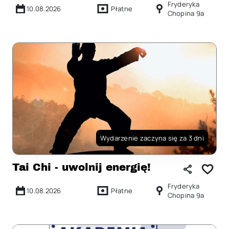
Fryderyka
10.08.2026
Płatne
Chopina 9a
Wydarzenie zaczyna się za 3 dni
Tai Chi - uwolnij energię!
Fryderyka
10.08.2026
Płatne
Chopina 9a