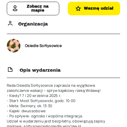
Zobacz na
Wezmę udział
mapie
Organizacja
Osiedle Sołtysowice
Opis wydarzenia
Rada Osiedla Sołtysowice zaprasza na wyjątkowe 
zakończenie wakacji – spływ kajakowy rzeką Widawą!

- Kiedy? 7 i 20 września 2025 r.

- Start: Most Sołtysowicki, godz. 10:00

- Meta: Świniary, ok. 13:30

- Kajaki: dwuosobowe

- Po spływie: ognisko i wspólna integracja.

Udział w wydarzeniu jest bezpłatny, obowiązują zapisy 
mailowe: soltysowice@osiedla.wroclaw.pl