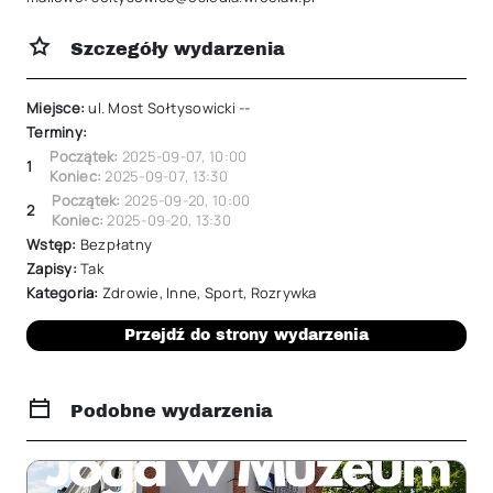
Szczegóły wydarzenia
Miejsce:
ul. Most Sołtysowicki --
Terminy:
Początek:
2025-09-07
,
10:00
1
Koniec:
2025-09-07
,
13:30
Początek:
2025-09-20
,
10:00
2
Koniec:
2025-09-20
,
13:30
Wstęp:
Bezpłatny
Zapisy:
Tak
Kategoria:
Zdrowie
,
Inne
,
Sport
,
Rozrywka
Przejdź do strony wydarzenia
Podobne wydarzenia