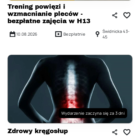
Trening powięzi i
wzmacnianie pleców -
bezpłatne zajęcia w H13
Świdnicka 43-
10.08.2026
Bezpłatnie
45
Wydarzenie zaczyna się za 3 dni
Zdrowy kręgosłup