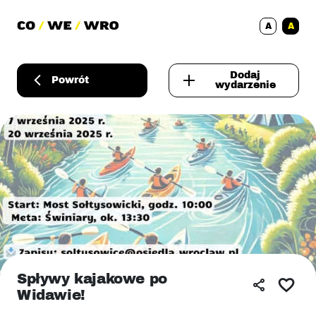
A
A
Dodaj
Powrót
wydarzenie
Spływy kajakowe po
Widawie!