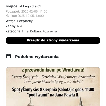
Miejsce:
ul. Legnicka 65
Początek:
2025-12-05
,
14:00
Koniec:
2025-12-05
,
19:00
Wstęp:
Bezpłatny
Zapisy:
Nie
Kategoria:
Inne
,
Kultura
,
Rozrywka
Przejdź do strony wydarzenia
Podobne wydarzenia