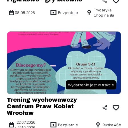
Fryderyka
08.08.2026
Bezpłatnie
Chopina 9a
Wydarzenie jest w trakcie
Trening wychowawczy
Centrum Praw Kobiet
Wrocław
22.07.2026
Bezpłatnie
Ruska 46b
-
22.10.2026