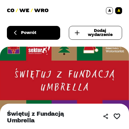
A
A
Dodaj
Powrót
wydarzenie
Świętuj z Fundacją
Umbrella