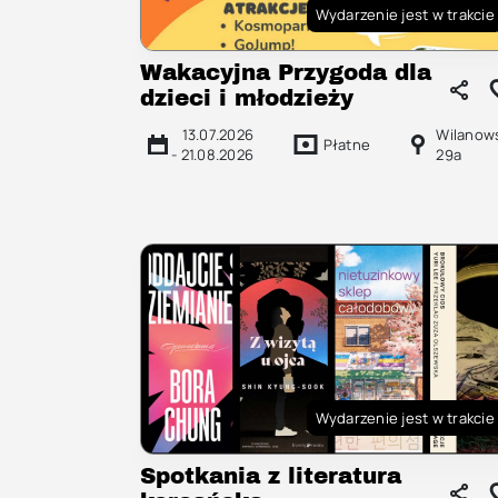
Wydarzenie jest w trakcie
Wakacyjna Przygoda dla
dzieci i młodzieży
13.07.2026
Wilanow
Płatne
-
21.08.2026
29a
Wydarzenie jest w trakcie
Spotkania z literatura