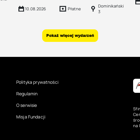
Dominikański
10.08.2026
Płatne
3
Pokaż więcej wydarzeń
Polityka prywatności
Regulamin
O serwisie
Sfi
Cen
Misja Fundacji
śro
na 