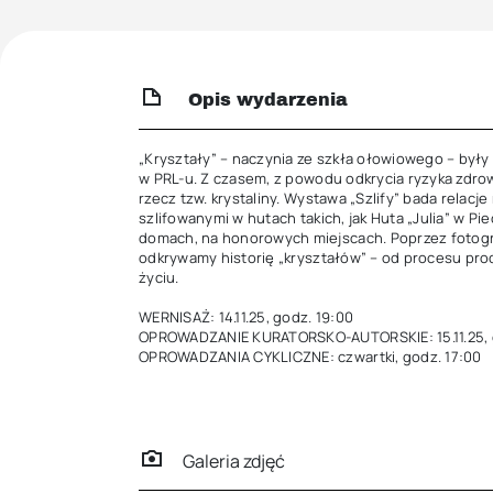
Opis wydarzenia
„Kryształy” – naczynia ze szkła ołowiowego – były
w PRL-u. Z czasem, z powodu odkrycia ryzyka zdrow
rzecz tzw. krystaliny. Wystawa „Szlify” bada relacj
szlifowanymi w hutach takich, jak Huta „Julia” w 
domach, na honorowych miejscach. Poprzez fotogra
odkrywamy historię „kryształów” – od procesu pro
życiu.   

WERNISAŻ: 14.11.25, godz. 19:00

OPROWADZANIE KURATORSKO-AUTORSKIE: 15.11.25, g
OPROWADZANIA CYKLICZNE: czwartki, godz. 17:00
Galeria zdjęć