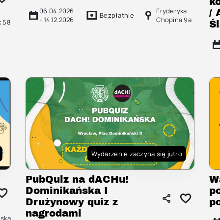
k
06.04.2026
Fryderyka
/
Bezpłatnie
-
14.12.2026
Chopina 9a
k 58
Ś
Wydarzenie zaczyna się jutro
PubQuiz na dACHu!
W
Dominikańska I
p
Drużynowy quiz z
p
nagrodami
ńska