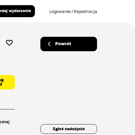
Logowanie / Rejestracja
odaj wydarzenie
Powrót
mę
ł
esnej
Zgłoś nadużycie