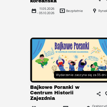
koreańska
11.05.2026
Bezpłatnie
Ryne
-
05.10.2026
Wydarzenie zaczyna się za 35 dni
Bajkowe Poranki w
Centrum Historii
Zajezdnia
Grabiszy