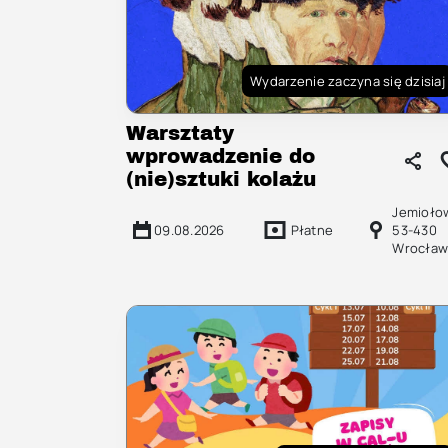
Wydarzenie zaczyna się dzisiaj
Warsztaty
wprowadzenie do
(nie)sztuki kolażu
Jemioło
09.08.2026
Płatne
53-430
Wrocław