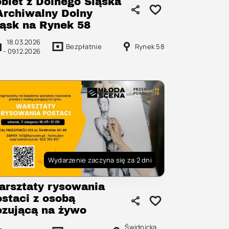
obiet z Dolnego Śląska
 Archiwalny Dolny
ląsk na Rynek 58
18.03.2026
Bezpłatnie
Rynek 58
-
09.12.2026
Wydarzenie zaczyna się za 2 dni
arsztaty rysowania
ostaci z osobą
ozującą na żywo
Świdnicka