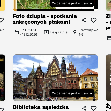
Wydarzenie jest w trakcie
Foto dziupla - spotkania
Z
zakręconych ptakami
–
p
ska
03.07.2026
Tramwajowa
Bezpłatnie
-
18.12.2026
1-3
Wydarzenie jest w trakcie
Ż
Biblioteka sąsiedzka