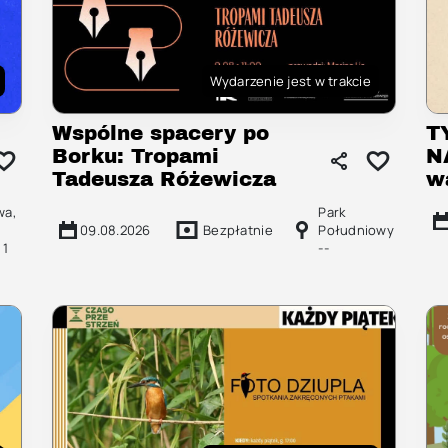
Wydarzenie jest w trakcie
Wspólne spacery po
T
Borku: Tropami
N
Tadeusza Różewicza
w
wa,
Park
09.08.2026
Bezpłatnie
Południowy
 1
--