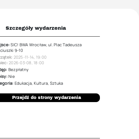
Szczegóły wydarzenia
jsce:
SIC! BWA Wrocław, ul. Plac Tadeusza
ciuszki 9-10
zątek:
2025-11-14
,
19:00
iec:
2026-03-08
,
18:00
tęp:
Bezpłatny
isy:
Nie
egoria:
Edukacja
,
Kultura
,
Sztuka
Przejdź do strony wydarzenia