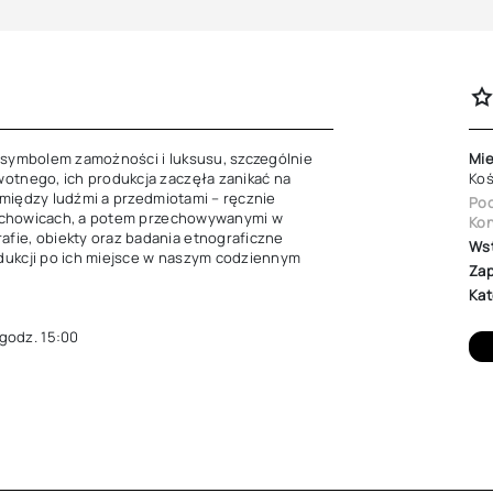
 symbolem zamożności i luksusu, szczególnie 
Mie
otnego, ich produkcja zaczęła zanikać na 
Koś
e między ludźmi a przedmiotami – ręcznie 
Poc
Piechowicach, a potem przechowywanymi w 
Kon
fie, obiekty oraz badania etnograficzne 
Ws
dukcji po ich miejsce w naszym codziennym 
Zap
Kat
odz. 15:00
