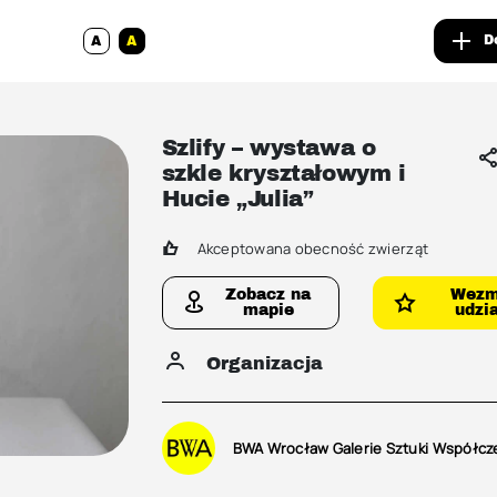
D
A
A
Szlify – wystawa o
szkle kryształowym i
Hucie „Julia”
Akceptowana obecność zwierząt
Zobacz na
Wez
mapie
udzia
Organizacja
BWA Wrocław Galerie Sztuki Współcz