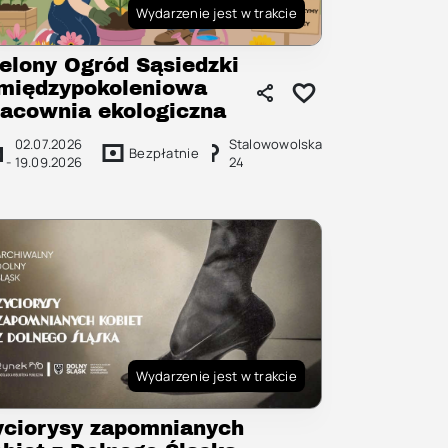
Wydarzenie jest w trakcie
ielony Ogród Sąsiedzki
 międzypokoleniowa
racownia ekologiczna
02.07.2026
Stalowowolska
Bezpłatnie
-
19.09.2026
24
Wydarzenie jest w trakcie
yciorysy zapomnianych