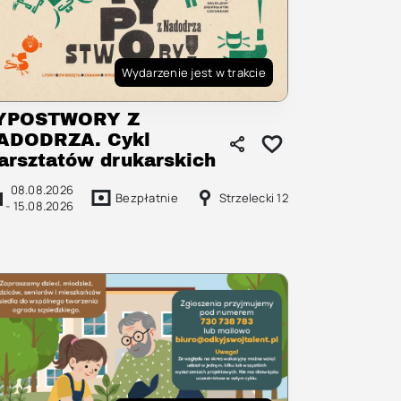
Wydarzenie jest w trakcie
YPOSTWORY Z
ADODRZA. Cykl
arsztatów drukarskich
08.08.2026
Bezpłatnie
Strzelecki 12
-
15.08.2026