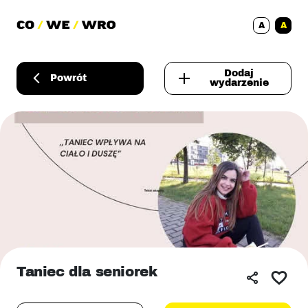
A
A
Dodaj
Powrót
wydarzenie
Taniec dla seniorek