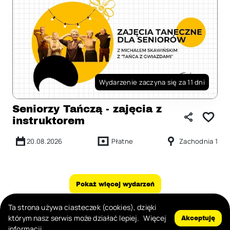
Wydarzenie zaczyna się za 11 dni
Seniorzy Tańczą - zajęcia z
instruktorem
20.08.2026
Płatne
Zachodnia 1
Pokaż więcej wydarzeń
Ta strona używa ciasteczek (cookies), dzięki
Zgłoś nadużycie
którym nasz serwis może działać lepiej.
Więcej
Akceptuję
informacji