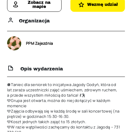
Zobacz na
Wezmę udział
mapie
Organizacja
PPM Zajezdnia
Opis wydarzenia
🪩Taniec dla seniorek to inicjatywa Jagody Godyń, która od 
lat zaraża uczestniczki zajęć uśmiechem, zdrowym ruchem, 
a przede wszystkim miłością do tańca! 💃🕺

🩵Grupa jest otwarta, można do niej dołączyć w każdym 
momencie

🩵Zajęcia odbywają się w każdą środę w sali koncertowej (na 
piętrze) w godzinach 15:30-16:30. 

🩵Koszt jednych takich zajęć to 15 złotych. 

🩵W razie wątpliwości zachęcamy do kontaktu z Jagodą – 731 