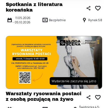
Spotkania z literatura
koreańska
11.05.2026
Bezpłatnie
Rynek 58
-
05.10.2026
Wydarzenie zaczyna się jutro
Warsztaty rysowania postaci
z osobą pozującą na żywo
Świdnicka 43-