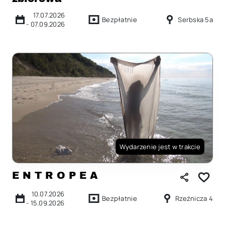
17.07.2026
Bezpłatnie
Serbska 5a
-
07.09.2026
Wydarzenie jest w trakcie
E N T R O P E A
10.07.2026
Bezpłatnie
Rzeźnicza 4
-
15.09.2026