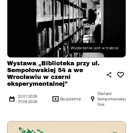
Wydarzenie jest w trakcie
Wystawa „Biblioteka przy ul.
Sempołowskiej 54 a we
Wrocławiu w czerni
eksperymentalnej”
Stefanii
22.07.2026
Bezpłatnie
Sempołowskiej
-
31.08.2026
54a