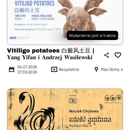
Wydarzenie jest w trakcie
Vitiligo potatoes 白癜⻛土豆 |
𝐘𝐚𝐧𝐠 𝐘𝐢𝐟𝐚𝐧 𝐢 𝐀𝐧𝐝𝐫𝐳𝐞𝐣 𝐖𝐚𝐬𝐢𝐥𝐞𝐰𝐬𝐤𝐢
04.07.2026
Bezpłatnie
Plac Solny 4
-
27.09.2026