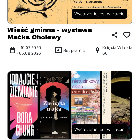
Wydarzenie jest w trakcie
Wieść gminna - wystawa
Maćka Cholewy
16.07.2026
Księcia Witolda
Bezpłatnie
-
05.09.2026
66
Wydarzenie jest w trakcie