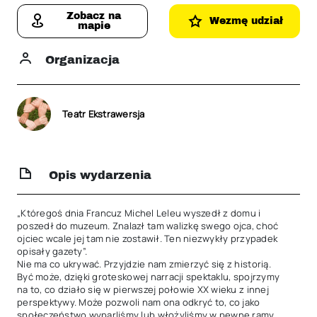
Zobacz na
Wezmę udział
mapie
Organizacja
Teatr Ekstrawersja
Opis wydarzenia
„Któregoś dnia Francuz Michel Leleu wyszedł z domu i 
poszedł do muzeum. Znalazł tam walizkę swego ojca, choć 
ojciec wcale jej tam nie zostawił. Ten niezwykły przypadek 
opisały gazety”. 

Nie ma co ukrywać. Przyjdzie nam zmierzyć się z historią. 
Być może, dzięki groteskowej narracji spektaklu, spojrzymy 
na to, co działo się w pierwszej połowie XX wieku z innej 
perspektywy. Może pozwoli nam ona odkryć to, co jako 
społeczeństwo wyparliśmy lub włożyliśmy w pewne ramy, 