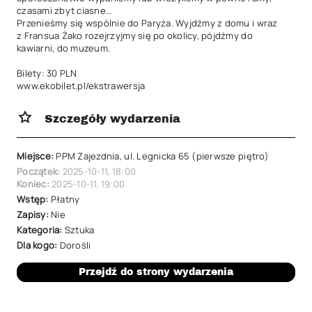
czasami zbyt ciasne…

Przenieśmy się wspólnie do Paryża. Wyjdźmy z domu i wraz 
z Fransua Żako rozejrzyjmy się po okolicy, pójdźmy do 
kawiarni, do muzeum. 

Bilety: 30 PLN

www.ekobilet.pl/ekstrawersja
Szczegóły wydarzenia
Miejsce:
PPM Zajezdnia, ul. Legnicka 65 (pierwsze piętro)
Początek:
2025-10-11
,
18:00
Koniec:
2025-10-11
,
19:00
Wstęp:
Płatny
Zapisy:
Nie
Kategoria:
Sztuka
Dla kogo:
Dorośli
Przejdź do strony wydarzenia