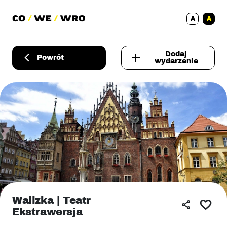
A
A
Dodaj
Powrót
wydarzenie
Walizka | Teatr
Ekstrawersja