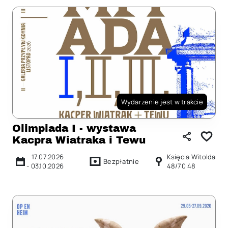
Wydarzenie jest w trakcie
Olimpiada I - wystawa
Kacpra Wiatraka i Tewu
17.07.2026
Księcia Witolda
Bezpłatnie
-
03.10.2026
48/70 48