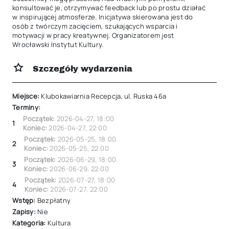
konsultować je, otrzymywać feedback lub po prostu działać 
w inspirującej atmosferze. Inicjatywa skierowana jest do 
osób z twórczym zacięciem, szukających wsparcia i 
motywacji w pracy kreatywnej. Organizatorem jest 
Wrocławski Instytut Kultury.
Szczegóły wydarzenia
Miejsce:
Klubokawiarnia Recepcja, ul. Ruska 46a
Terminy:
Początek:
2026-04-27
,
18:00
1
Koniec:
2026-04-27
,
22:00
Początek:
2026-05-25
,
18:00
2
Koniec:
2026-05-25
,
22:00
Początek:
2026-06-29
,
18:00
3
Koniec:
2026-06-29
,
22:00
Początek:
2026-07-27
,
18:00
4
Koniec:
2026-07-27
,
22:00
Wstęp:
Bezpłatny
Zapisy:
Nie
Kategoria:
Kultura