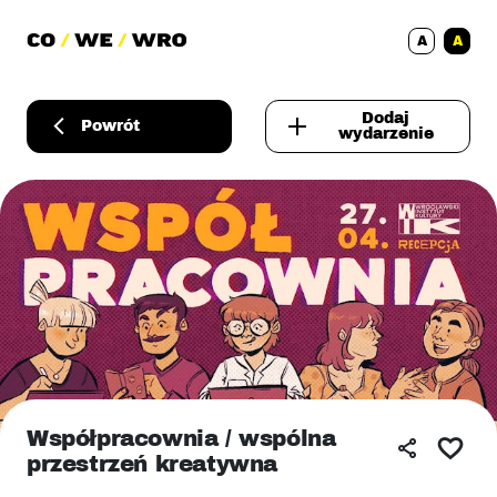
A
A
Dodaj
Powrót
wydarzenie
Współpracownia / wspólna
przestrzeń kreatywna