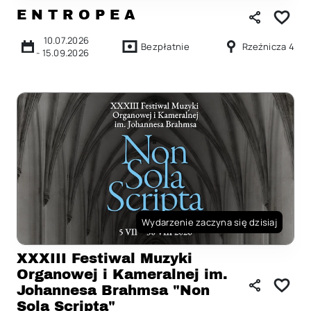
E N T R O P E A
10.07.2026
Bezpłatnie
Rzeźnicza 4
-
15.09.2026
Wydarzenie zaczyna się dzisiaj
XXXIII Festiwal Muzyki
Organowej i Kameralnej im.
Johannesa Brahmsa "Non
Sola Scripta"