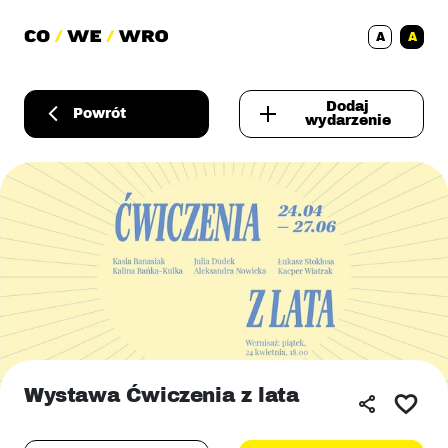
A
A
Dodaj
Powrót
wydarzenie
Wystawa Ćwiczenia z lata