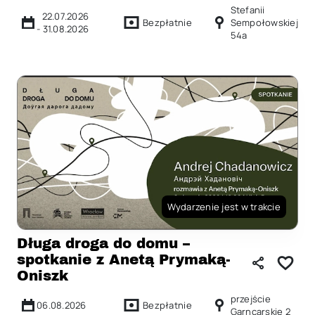
Stefanii
22.07.2026
Bezpłatnie
Sempołowskiej
-
31.08.2026
54a
Wydarzenie jest w trakcie
Długa droga do domu –
spotkanie z Anetą Prymaką-
Oniszk
przejście
06.08.2026
Bezpłatnie
Garncarskie 2