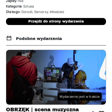
Zapisy:
Nie
Kategoria:
Sztuka
Dla kogo:
Dorośli
,
Seniorzy
,
Młodzież
Przejdź do strony wydarzenia
Podobne wydarzenia
Wydarzenie jest w trakcie
OBRZĘK | scena muzyczna