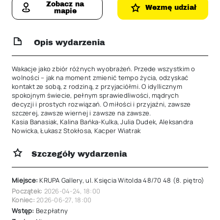
Zobacz na
Wezmę udział
mapie
Opis wydarzenia
Wakacje jako zbiór różnych wyobrażeń. Przede wszystkim o 
wolności – jak na moment zmienić tempo życia, odzyskać 
kontakt ze sobą, z rodziną, z przyjaciółmi. O idyllicznym 
spokojnym świecie, pełnym sprawiedliwości, mądrych 
decyzji i prostych rozwiązań. O miłości i przyjaźni, zawsze 
szczerej, zawsze wiernej i zawsze na zawsze.

Kasia Banasiak, Kalina Bańka-Kulka, Julia Dudek, Aleksandra 
Nowicka, Łukasz Stokłosa, Kacper Wiatrak
Szczegóły wydarzenia
Miejsce:
KRUPA Gallery, ul. Księcia Witolda 48/70 48 (8. piętro)
Początek:
2026-04-24
,
18:00
Koniec:
2026-06-27
,
18:00
Wstęp:
Bezpłatny