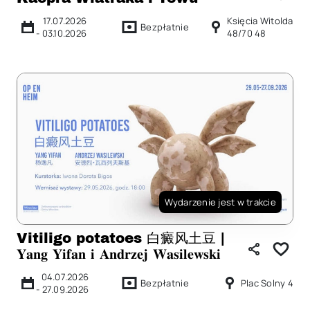
17.07.2026
Księcia Witolda
Bezpłatnie
-
03.10.2026
48/70 48
Wydarzenie jest w trakcie
Vitiligo potatoes 白癜⻛土豆 |
𝐘𝐚𝐧𝐠 𝐘𝐢𝐟𝐚𝐧 𝐢 𝐀𝐧𝐝𝐫𝐳𝐞𝐣 𝐖𝐚𝐬𝐢𝐥𝐞𝐰𝐬𝐤𝐢
04.07.2026
Bezpłatnie
Plac Solny 4
-
27.09.2026