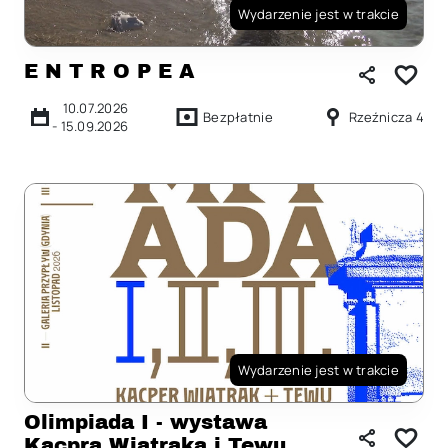
Wydarzenie jest w trakcie
E N T R O P E A
10.07.2026
Bezpłatnie
Rzeźnicza 4
-
15.09.2026
Wydarzenie jest w trakcie
Olimpiada I - wystawa
Kacpra Wiatraka i Tewu