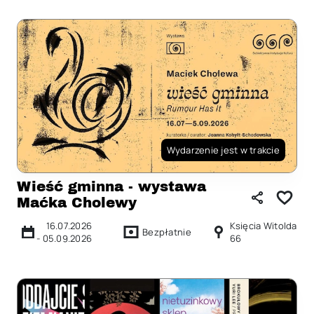
Wydarzenie jest w trakcie
Wieść gminna - wystawa
Maćka Cholewy
16.07.2026
Księcia Witolda
Bezpłatnie
-
05.09.2026
66