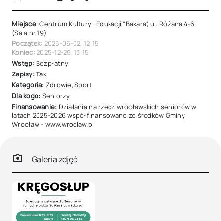
Miejsce:
Centrum Kultury i Edukacji "Bakara", ul. Różana 4-6
(Sala nr 19)
Początek:
2025-06-02
,
12:15
Koniec:
2025-12-29
,
13:15
Wstęp:
Bezpłatny
Zapisy:
Tak
Kategoria:
Zdrowie
,
Sport
Dla kogo:
Seniorzy
Finansowanie:
Działania na rzecz wrocławskich seniorów w
latach 2025-2026 współfinansowane ze środków Gminy
Wrocław - www.wroclaw.pl
Galeria zdjęć