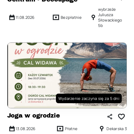
wybrzeże
Juliusza
11.08.2026
Bezpłatnie
Słowackiego
5b
Wydarzenie zaczyna się za 5 dni
Joga w ogrodzie
13.08.2026
Płatne
Dekarska 3