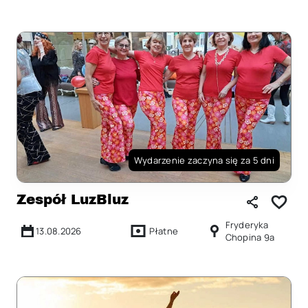
Wydarzenie zaczyna się za 5 dni
Zespół LuzBluz
Fryderyka
13.08.2026
Płatne
Chopina 9a