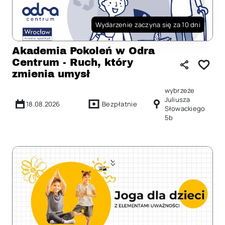
Wydarzenie zaczyna się za 10 dni
Akademia Pokoleń w Odra
Centrum - Ruch, który
zmienia umysł
wybrzeże
Juliusza
18.08.2026
Bezpłatnie
Słowackiego
5b