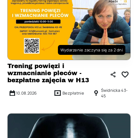
Wydarzenie zaczyna się za 2 dni
Trening powięzi i
wzmacnianie pleców -
bezpłatne zajęcia w H13
Świdnicka 43-
10.08.2026
Bezpłatnie
45