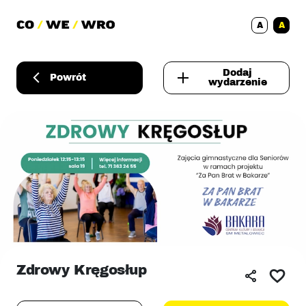
A
A
Dodaj
Powrót
wydarzenie
Zdrowy Kręgosłup